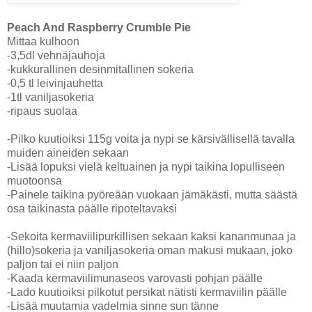
Peach And Raspberry Crumble Pie
Mittaa kulhoon
-3,5dl vehnäjauhoja
-kukkurallinen desinmitallinen sokeria
-0,5 tl leivinjauhetta
-1tl vaniljasokeria
-ripaus suolaa
-Pilko kuutioiksi 115g voita ja nypi se kärsivällisellä tavalla
muiden aineiden sekaan
-Lisää lopuksi vielä keltuainen ja nypi taikina lopulliseen
muotoonsa
-Painele taikina pyöreään vuokaan jämäkästi, mutta säästä
osa taikinasta päälle ripoteltavaksi
-Sekoita kermaviilipurkillisen sekaan kaksi kananmunaa ja
(hillo)sokeria ja vaniljasokeria oman makusi mukaan, joko
paljon tai ei niin paljon
-Kaada kermaviilimunaseos varovasti pohjan päälle
-Lado kuutioiksi pilkotut persikat nätisti kermaviilin päälle
-Lisää muutamia vadelmia sinne sun tänne