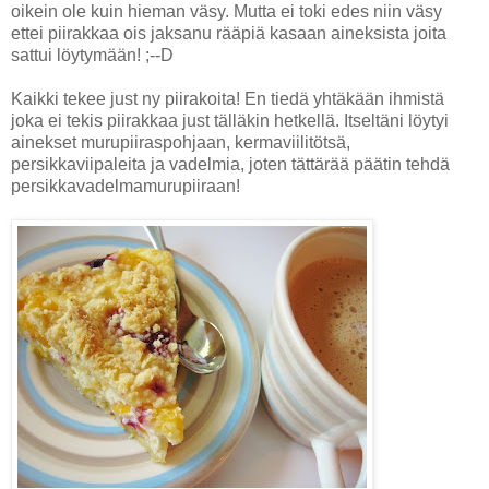
oikein ole kuin hieman väsy. Mutta ei toki edes niin väsy
ettei piirakkaa ois jaksanu rääpiä kasaan aineksista joita
sattui löytymään! ;--D
Kaikki tekee just ny piirakoita! En tiedä yhtäkään ihmistä
joka ei tekis piirakkaa just tälläkin hetkellä. Itseltäni löytyi
ainekset murupiiraspohjaan, kermaviilitötsä,
persikkaviipaleita ja vadelmia, joten tättärää päätin tehdä
persikkavadelmamurupiiraan!