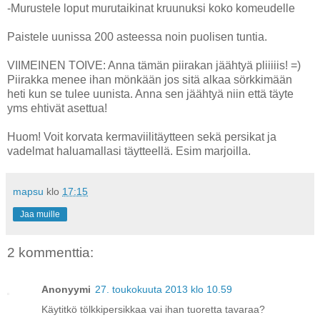
-Murustele loput murutaikinat kruunuksi koko komeudelle
Paistele uunissa 200 asteessa noin puolisen tuntia.
VIIMEINEN TOIVE: Anna tämän piirakan jäähtyä pliiiiis! =)
Piirakka menee ihan mönkään jos sitä alkaa sörkkimään
heti kun se tulee uunista. Anna sen jäähtyä niin että täyte
yms ehtivät asettua!
Huom! Voit korvata kermaviilitäytteen sekä persikat ja
vadelmat haluamallasi täytteellä. Esim marjoilla.
mapsu
klo
17:15
Jaa muille
2 kommenttia:
Anonyymi
27. toukokuuta 2013 klo 10.59
Käytitkö tölkkipersikkaa vai ihan tuoretta tavaraa?