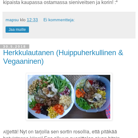
kipaista kaupassa ostamassa sieniveitsen ja korin! :*
mapsu
klo
12:33
Ei kommentteja:
Jaa muille
30.5.2018
Herkkulautanen (Huippuherkullinen &
Vegaaninen)
ijjettä! Nyt on tarjolla sen sortin rosollia, että pitäkää
A
hatuistanne kiinni! Ens alkuun suosittelen aivan hitsin