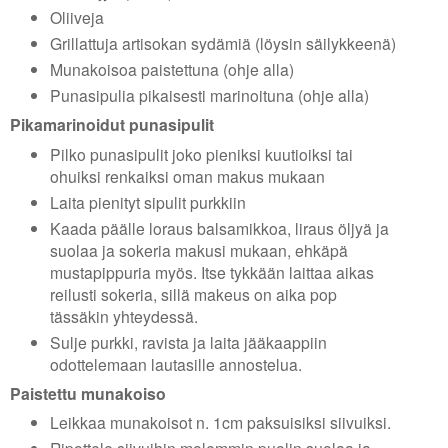
Oliiveja
Grillattuja artisokan sydämiä (löysin säilykkeenä)
Munakoisoa paistettuna (ohje alla)
Punasipulia pikaisesti marinoituna (ohje alla)
Pikamarinoidut punasipulit
Pilko punasipulit joko pieniksi kuutioiksi tai
ohuiksi renkaiksi oman makus mukaan
Laita pienityt sipulit purkkiin
Kaada päälle loraus balsamikkoa, liraus öljyä ja
suolaa ja sokeria makusi mukaan, ehkäpä
mustapippuria myös. Itse tykkään laittaa aikas
reilusti sokeria, sillä makeus on aika pop
tässäkin yhteydessä.
Sulje purkki, ravista ja laita jääkaappiin
odottelemaan lautasille annostelua.
Paistettu munakoiso
Leikkaa munakoisot n. 1cm paksuisiksi siivuiksi.