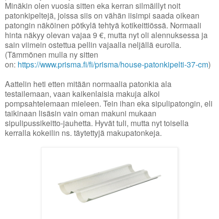
Minäkin olen vuosia sitten eka kerran silmäillyt noit
patonkipeltejä, joissa siis on vähän iisimpi saada oikean
patongin näköinen pötkylä tehtyä kotikeittiössä. Normaali
hinta näkyy olevan vajaa 9 €, mutta nyt oli alennuksessa ja
sain viimein ostettua pellin vajaalla neljällä eurolla.
(Tämmönen mulla ny sitten
on:
https://www.prisma.fi/fi/prisma/house-patonkipelti-37-cm
)
Aattelin heti etten mitään normaalia patonkia ala
testailemaan, vaan kaikenlaisia makuja alkoi
pompsahtelemaan mieleen. Tein ihan eka sipulipatongin, eli
taikinaan lisäsin vain oman makuni mukaan
sipulipussikeitto-jauhetta. Hyvät tuli, mutta nyt toisella
kerralla kokeilin ns. täytettyjä makupatonkeja.