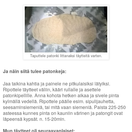
Taputtele patonki littanaksi täytteitä varten.
Ja näin siitä tulee patonkeja:
Jaa taikina kahtia ja painele ne pitkulaisiksi lätyiksi.
Ripottele täytteet väliin, kääri rullalle ja asettele
patonkipellille. Anna kohota hetken aikaa ja sivele pinta
kylmällä vedellä. Ripottele päälle esim. sipulijauhetta,
seesaminsiemeniä, tai mitä vaan siemeniä. Paista 225-250
asteessa kunnes pinta on kauniin värinen ja patongit ovat
läpeensä kypsät. n. 15-20min.
Mun täytteet oli seuraavanlaiset: