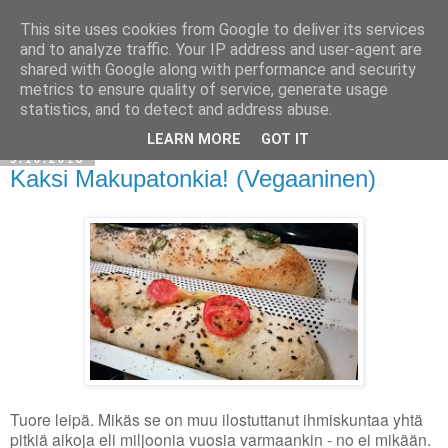
This site uses cookies from Google to deliver its services
and to analyze traffic. Your IP address and user-agent are
shared with Google along with performance and security
metrics to ensure quality of service, generate usage
statistics, and to detect and address abuse.
LEARN MORE
GOT IT
3.10.2018
Kaksi Makupatonkia! (Vegaaninen)
Tuore leipä. Mikäs se on muu ilostuttanut ihmiskuntaa yhtä
pitkiä aikoja eli miljoonia vuosia varmaankin - no ei mikään.