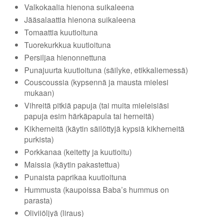
Valkokaalia hienona suikaleena
Jääsalaattia hienona suikaleena
Tomaattia kuutioituna
Tuorekurkkua kuutioituna
Persiljaa hienonnettuna
Punajuurta kuutioituna (säilyke, etikkaliemessä)
Couscoussia (kypsennä ja mausta mielesi
mukaan)
Vihreitä pitkiä papuja (tai muita mieleisiäsi
papuja esim härkäpapula tai herneitä)
Kikherneitä (käytin säilöttyjä kypsiä kikherneitä
purkista)
Porkkanaa (keitetty ja kuutioitu)
Maissia (käytin pakastettua)
Punaista paprikaa kuutioituna
Hummusta (kaupoissa Baba’s hummus on
parasta)
Oliviiöljyä (liraus)