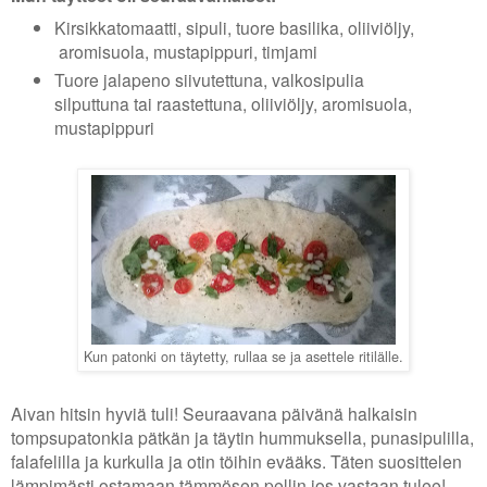
Kirsikkatomaatti, sipuli, tuore basilika, oliiviöljy,
aromisuola, mustapippuri, timjami
Tuore jalapeno siivutettuna, valkosipulia
silputtuna tai raastettuna, oliiviöljy, aromisuola,
mustapippuri
Kun patonki on täytetty, rullaa se ja asettele ritilälle.
Aivan hitsin hyviä tuli! Seuraavana päivänä halkaisin
tompsupatonkia pätkän ja täytin hummuksella, punasipulilla,
falafelilla ja kurkulla ja otin töihin evääks. Täten suosittelen
lämpimästi ostamaan tämmösen pellin jos vastaan tulee!