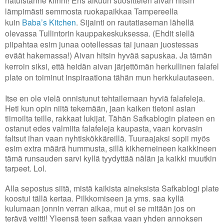
lämpimästi semmosta ruokapaikkaa Tampereella
kuin
Baba’s Kitchen
. Sijainti on rautatiaseman lähellä
olevassa Tullintorin kauppakeskuksessa. (Ehdit siellä
piipahtaa esim junaa ootellessas tai junaan juostessas
eväät hakemassa!) Aivan hitsin hyvää sapuskaa. Ja tämän
kerroin siksi, että heidän aivan järjettömän herkullinen falafel
plate on toiminut inspiraationa tähän mun herkkulautaseen.
Itse en ole vielä onnistunut tehtailemaan hyviä falafeleja.
Heti kun opin niitä tekemään, jaan kaiken tietoni asian
tiimoilta teille, rakkaat lukijat. Tähän Safkablogin plateen en
ostanut edes valmiita falafeleja kaupasta, vaan korvasin
faltsut ihan vaan nyhtiskökkäreillä. Tuuraajaksi sopii myös
esim extra määrä hummusta, sillä kikherneineen kaikkineen
tämä runsauden sarvi kyllä tyydyttää nälän ja kaikki muutkin
tarpeet. Lol.
Alla sepostus siitä, mistä kaikista aineksista Safkablogi plate
koostui tällä kertaa. Pilkkomiseen ja yms. saa kyllä
kulumaan jonnin verran aikaa, mut ei se mitään jos on
terävä veitti! Yleensä teen safkaa vaan yhden annoksen