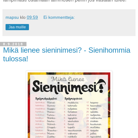
mapsu
klo
09:59
Ei kommentteja:
Jaa muille
8.9.2018
Mikä lienee sieninimesi? - Sienihommia
tulossa!