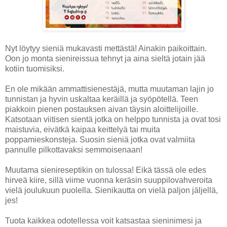
Nyt löytyy sieniä mukavasti mettästä! Ainakin paikoittain.
Oon jo monta sienireissua tehnyt ja aina sieltä jotain jää
kotiin tuomisiksi.
En ole mikään ammattisienestäjä, mutta muutaman lajin jo
tunnistan ja hyvin uskaltaa keräillä ja syöpötellä. Teen
piakkoin pienen postauksen aivan täysin aloittelijoille.
Katsotaan viitisen sientä jotka on helppo tunnista ja ovat tosi
maistuvia, eivätkä kaipaa keittelyä tai muita
poppamieskonsteja. Suosin sieniä jotka ovat valmiita
pannulle pilkottavaksi semmoisenaan!
Muutama sienireseptikin on tulossa! Eikä tässä ole edes
hirveä kiire, sillä viime vuonna keräsin suuppilovahveroita
vielä joulukuun puolella. Sienikautta on vielä paljon jäljellä,
jes!
Tuota kaikkea odotellessa voit katsastaa sieninimesi ja