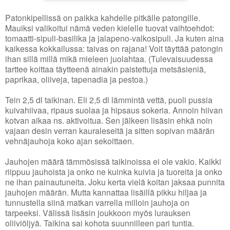
Patonkipellissä on paikka kahdelle pitkälle patongille.
Mauiksi valikoitui nämä veden kielelle tuovat vaihtoehdot:
tomaatti-sipuli-basilika ja jalapeno-valkosipuli. Ja kuten aina
kaikessa kokkailussa: taivas on rajana! Voit täyttää patongin
ihan sillä millä mikä mieleen juolahtaa. (Tulevaisuudessa
tarttee koittaa täytteenä ainakin paistettuja metsäsieniä,
paprikaa, oliiveja, tapenadia ja pestoa.)
Tein 2,5 dl taikinan. Eli 2,5 dl lämmintä vettä, puoli pussia
kuivahiivaa, ripaus suolaa ja hipsaus sokeria. Annoin hiivan
kotvan aikaa ns. aktivoitua. Sen jälkeen lisäsin ehkä noin
vajaan desin verran kauraleseitä ja sitten sopivan määrän
vehnäjauhoja koko ajan sekoittaen.
Jauhojen määrä tämmösissä taikinoissa ei ole vakio. Kaikki
riippuu jauhoista ja onko ne kuinka kuivia ja tuoreita ja onko
ne ihan painautuneita. Joku kerta vielä koitan jaksaa punnita
jauhojen määrän. Mutta kannattaa lisäillä pikku hiljaa ja
tunnustella siinä matkan varrella milloin jauhoja on
tarpeeksi. Välissä lisäsin joukkoon myös lurauksen
oliiviöljyä. Taikina sai kohota suunnilleen pari tuntia.