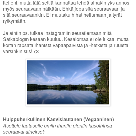
itelleni, mutta tätä settiä kannattaa tehdä ainakin yks annos
myös seuraavaan nälkään. Ehkä jopa sitä seuraavaan ja
sitä seuraavaankin. Ei muutaku hihat heilumaan ja tyrät
rytkymään.
Ja ainiin ps. tulkaa Instagramiin seurailemaan mitä
Safkablogin kesään kuuluu. Kesälomaa ei ole liikaa, mutta
koitan rapsata ihanista vapaapäivistä ja -hetkistä ja ruuista
varsinkin siis! <3
Huippuherkullinen Kasvislautanen (Vegaaninen)
Asettele lautaselle omiin ihaniin pieniin kasoihinsa
seuraavat ainekset: