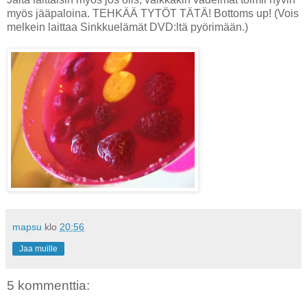
myös jääpaloina. TEHKÄÄ TYTÖT TÄTÄ! Bottoms up! (Vois
melkein laittaa Sinkkuelämät DVD:ltä pyörimään.)
mapsu
klo
20:56
Jaa muille
5 kommenttia: