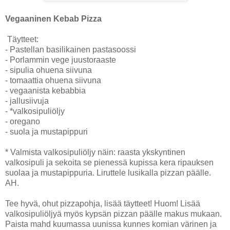
Vegaaninen Kebab Pizza
Täytteet:
- Pastellan basilikainen pastasoossi
- Porlammin vege juustoraaste
- sipulia ohuena siivuna
- tomaattia ohuena siivuna
- vegaanista kebabbia
- jallusiivuja
- *valkosipuliöljy
- oregano
- suola ja mustapippuri
* Valmista valkosipuliöljy näin: raasta ykskyntinen
valkosipuli ja sekoita se pienessä kupissa kera ripauksen
suolaa ja mustapippuria. Liruttele lusikalla pizzan päälle.
AH.
Tee hyvä, ohut pizzapohja, lisää täytteet! Huom! Lisää
valkosipuliöljyä myös kypsän pizzan päälle makus mukaan.
Paista mahd kuumassa uunissa kunnes komian värinen ja