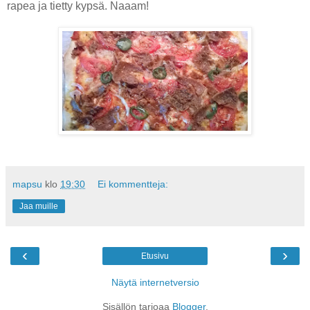
rapea ja tietty kypsä. Naaam!
mapsu
klo
19:30
Ei kommentteja:
Jaa muille
‹
›
Etusivu
Näytä internetversio
Sisällön tarjoaa
Blogger
.