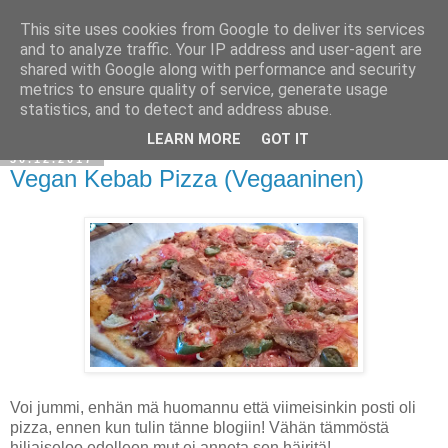
This site uses cookies from Google to deliver its services
and to analyze traffic. Your IP address and user-agent are
shared with Google along with performance and security
metrics to ensure quality of service, generate usage
statistics, and to detect and address abuse.
LEARN MORE
GOT IT
30.12.2017
Vegan Kebab Pizza (Vegaaninen)
Voi jummi, enhän mä huomannu että viimeisinkin posti oli
pizza, ennen kun tulin tänne blogiin! Vähän tämmöstä
hiljaiseloo edelleen mut ei anneta sen häiritä!