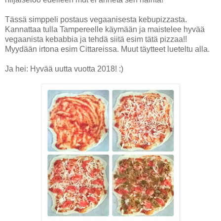
Tässä simppeli postaus vegaanisesta kebupizzasta.
Kannattaa tulla Tampereelle käymään ja maistelee hyvää
vegaanista kebabbia ja tehdä siitä esim tätä pizzaa!!
Myydään irtona esim Cittareissa. Muut täytteet lueteltu alla.
Ja hei: Hyvää uutta vuotta 2018! :)