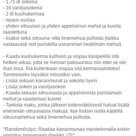
- 1,75 dl sokeria
- 1tl vaniljasokeria
- 2 dl kuohukermaa
- ripaus suolaa
- yhden sitruunan ja yhden appelsiinun mehut ja kuorta
raastettuna
- lisäksi sekä sitruuna- että limemehua pullosta (taikka
vastaavasti voit puristella useamman hedelmän mehut)
- Kaada kuohukerma kulhoon ja vispaa käsipelillä sitä
hetken aikaa, jotta se hieman paksuuntuu niin ettei se ole
ihan lirua. Älä kuitenkaan vispaa sitä kermavaahdoksi!
Semmoseks löysäksi mössöksi vain.
- Lisää sekaan kananmunat ja sekoita hyvin
- Lisää sokeri ja vaniljasokeri
- Kaada sekaan sitruunasta ja appelsiinista puristamasi
mehut ja raastamasi kuoret
- Tarkista maku, jonka jälkeen todennäköisesti haluat lisätä
enemmän sitruunaisia makuja. Itse lisäsin isolla kädellä
sitruunamehua sekä limemehua pullosta.
*Randomlisäys: Raakaa kananmunaa maistelemalla tuskin
onnistuu tappamaan itseään. (?)*