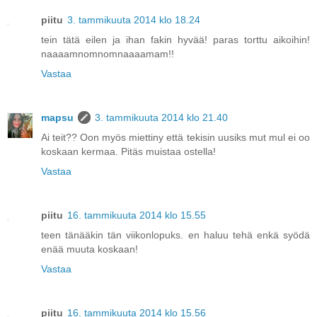
piitu
3. tammikuuta 2014 klo 18.24
tein tätä eilen ja ihan fakin hyvää! paras torttu aikoihin!
naaaamnomnomnaaaamam!!
Vastaa
mapsu
3. tammikuuta 2014 klo 21.40
Ai teit?? Oon myös miettiny että tekisin uusiks mut mul ei oo
koskaan kermaa. Pitäs muistaa ostella!
Vastaa
piitu
16. tammikuuta 2014 klo 15.55
teen tänääkin tän viikonlopuks. en haluu tehä enkä syödä
enää muuta koskaan!
Vastaa
piitu
16. tammikuuta 2014 klo 15.56