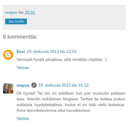
mapsu
klo
20:01
Jaa muille
8 kommenttia:
Essi
19. elokuuta 2013 klo 12.01
Varmasti hyvää piirakkaa, siltä nimittäin näyttää. :)
Vastaa
mapsu
19. elokuuta 2013 klo 18.12
Oli hyvää! Tai siis on edelleen kun just mussutin palasen
taas. Vakoilin teikäläisen blogissa. Tarttee ite koittaa joskus
suklaista hyydykekakkuu, koska ei oo tullu vielä testattua.
Ihme leivoskeluvimma ollut havaittavissa.
Vastaa