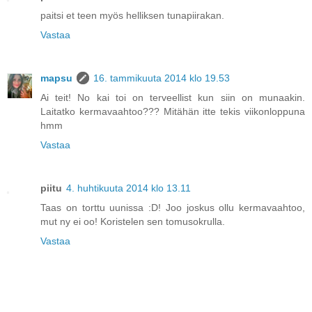
paitsi et teen myös helliksen tunapiirakan.
Vastaa
mapsu
16. tammikuuta 2014 klo 19.53
Ai teit! No kai toi on terveellist kun siin on munaakin.
Laitatko kermavaahtoo??? Mitähän itte tekis viikonloppuna
hmm
Vastaa
piitu
4. huhtikuuta 2014 klo 13.11
Taas on torttu uunissa :D! Joo joskus ollu kermavaahtoo,
mut ny ei oo! Koristelen sen tomusokrulla.
Vastaa