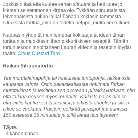
Joskus riittää että kuulee sanan
sitruuna
ja heti tulee jo
kieleen se semmonen kirpeä olo. Tykkään sitruunaisista
leivonnaisista hullun lailla! Tänään koklasin tämmöstä
sitruksista torttua, joka on todella helppo, mutta herkullinen.
Nappasin yhdeltä mun lempparikokkaajalta idean tähän
torttuun ja muokkasin ihan pikkuriikkisen reseptiä. Tämän
tortun tekoon innoittaneen Lauran videon ja reseptin löydät
täältä:
Citrus Custard Tard
Raikas Sitruunatorttu
Tee murutaikinapohja tai mieluisesi torttupohja, taikka osta
kaupasta valmis. Ostin pakastealtaasta onkimani Pirkan
murotaikinan ja levittelin sen pyöreään piirakkavuokaan, niin
että taikina nousee myös reunoille. Kaikista paras olis se,
että viittis kaulia sen tasaiseksi ja aikasta ohueksi ja sitten
iskee se vuokaan. Paistoin pelkkää piiraspohjaa uunissa
150 asteessa 15 minuuttia ja sillä aikaa tein täytteen:
Täyte:
- 4 kananmunaa