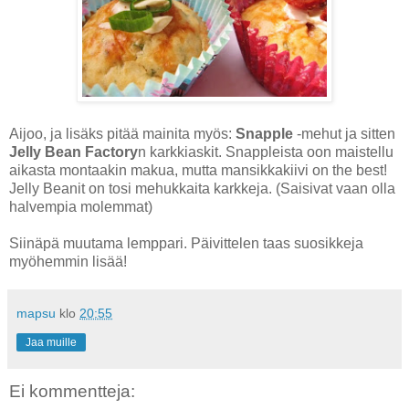
Aijoo, ja lisäks pitää mainita myös:
Snapple
-mehut ja sitten
Jelly Bean Factory
n karkkiaskit. Snappleista oon maistellu
aikasta montaakin makua, mutta mansikkakiivi on the best!
Jelly Beanit on tosi mehukkaita karkkeja. (Saisivat vaan olla
halvempia molemmat)
Siinäpä muutama lemppari. Päivittelen taas suosikkeja
myöhemmin lisää!
mapsu
klo
20:55
Jaa muille
Ei kommentteja: