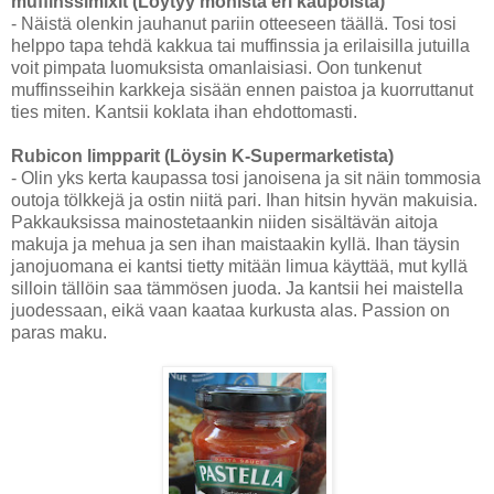
muffinssimixit (Löytyy monista eri kaupoista)
- Näistä olenkin jauhanut pariin otteeseen täällä. Tosi tosi
helppo tapa tehdä kakkua tai muffinssia ja erilaisilla jutuilla
voit pimpata luomuksista omanlaisiasi. Oon tunkenut
muffinsseihin karkkeja sisään ennen paistoa ja kuorruttanut
ties miten. Kantsii koklata ihan ehdottomasti.
Rubicon limpparit (Löysin K-Supermarketista)
- Olin yks kerta kaupassa tosi janoisena ja sit näin tommosia
outoja tölkkejä ja ostin niitä pari. Ihan hitsin hyvän makuisia.
Pakkauksissa mainostetaankin niiden sisältävän aitoja
makuja ja mehua ja sen ihan maistaakin kyllä. Ihan täysin
janojuomana ei kantsi tietty mitään limua käyttää, mut kyllä
silloin tällöin saa tämmösen juoda. Ja kantsii hei maistella
juodessaan, eikä vaan kaataa kurkusta alas. Passion on
paras maku.