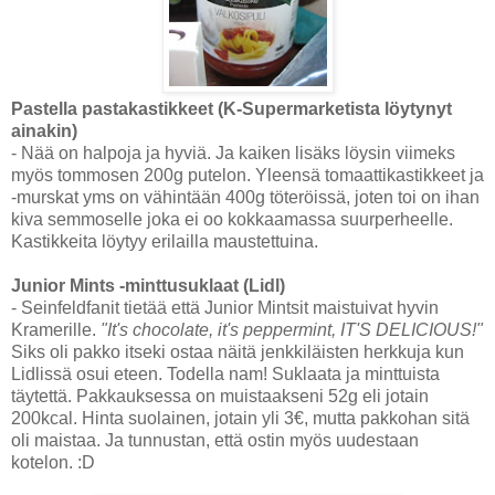
Pastella pastakastikkeet (K-Supermarketista löytynyt
ainakin)
- Nää on halpoja ja hyviä. Ja kaiken lisäks löysin viimeks
myös tommosen 200g putelon. Yleensä tomaattikastikkeet ja
-murskat yms on vähintään 400g töteröissä, joten toi on ihan
kiva semmoselle joka ei oo kokkaamassa suurperheelle.
Kastikkeita löytyy erilailla maustettuina.
Junior Mints -minttusuklaat (Lidl)
- Seinfeldfanit tietää että Junior Mintsit maistuivat hyvin
Kramerille.
"It's chocolate, it's peppermint, IT'S DELICIOUS!"
Siks oli pakko itseki ostaa näitä jenkkiläisten herkkuja kun
Lidlissä osui eteen. Todella nam! Suklaata ja minttuista
täytettä. Pakkauksessa on muistaakseni 52g eli jotain
200kcal. Hinta suolainen, jotain yli 3€, mutta pakkohan sitä
oli maistaa. Ja tunnustan, että ostin myös uudestaan
kotelon. :D