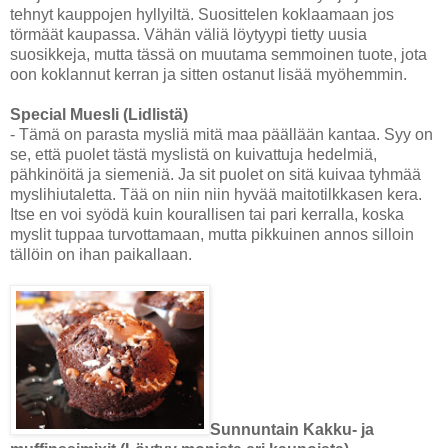
tehnyt kauppojen hyllyiltä. Suosittelen koklaamaan jos
törmäät kaupassa. Vähän väliä löytyypi tietty uusia
suosikkeja, mutta tässä on muutama semmoinen tuote, jota
oon koklannut kerran ja sitten ostanut lisää myöhemmin.
Special Muesli (Lidlistä)
- Tämä on parasta mysliä mitä maa päällään kantaa. Syy on
se, että puolet tästä myslistä on kuivattuja hedelmiä,
pähkinöitä ja siemeniä. Ja sit puolet on sitä kuivaa tyhmää
myslihiutaletta. Tää on niin niin hyvää maitotilkkasen kera.
Itse en voi syödä kuin kourallisen tai pari kerralla, koska
myslit tuppaa turvottamaan, mutta pikkuinen annos silloin
tällöin on ihan paikallaan.
Sunnuntain Kakku- ja