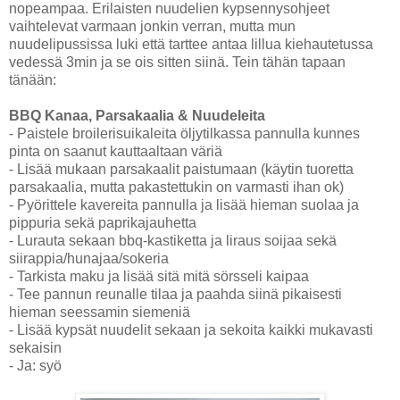
nopeampaa. Erilaisten nuudelien kypsennysohjeet
vaihtelevat varmaan jonkin verran, mutta mun
nuudelipussissa luki että tarttee antaa lillua kiehautetussa
vedessä 3min ja se ois sitten siinä. Tein tähän tapaan
tänään:
BBQ Kanaa, Parsakaalia & Nuudeleita
- Paistele broilerisuikaleita öljytilkassa pannulla kunnes
pinta on saanut kauttaaltaan väriä
- Lisää mukaan parsakaalit paistumaan (käytin tuoretta
parsakaalia, mutta pakastettukin on varmasti ihan ok)
- Pyörittele kavereita pannulla ja lisää hieman suolaa ja
pippuria sekä paprikajauhetta
- Lurauta sekaan bbq-kastiketta ja liraus soijaa sekä
siirappia/hunajaa/sokeria
- Tarkista maku ja lisää sitä mitä sörsseli kaipaa
- Tee pannun reunalle tilaa ja paahda siinä pikaisesti
hieman seessamin siemeniä
- Lisää kypsät nuudelit sekaan ja sekoita kaikki mukavasti
sekaisin
- Ja: syö