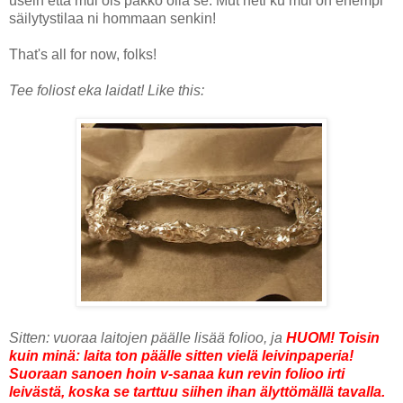
usein että mul ois pakko olla se. Mut heti ku mul on enempi
säilytystilaa ni hommaan senkin!
That's all for now, folks!
Tee foliost eka laidat! Like this:
Sitten: vuoraa laitojen päälle lisää folioo, ja
HUOM! Toisin
kuin minä: laita ton päälle sitten vielä leivinpaperia!
Suoraan sanoen hoin v-sanaa kun revin folioo irti
leivästä, koska se tarttuu siihen ihan älyttömällä tavalla.