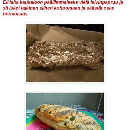
Eli laita kaukaloon päällimmäiseks vielä leivinpapruu ja
sit isket taikinan siihen kohoomaan ja säästät osan
hermoistas.