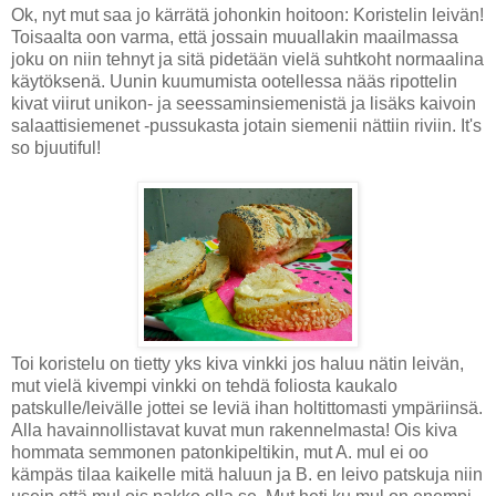
Ok, nyt mut saa jo kärrätä johonkin hoitoon: Koristelin leivän!
Toisaalta oon varma, että jossain muuallakin maailmassa
joku on niin tehnyt ja sitä pidetään vielä suhtkoht normaalina
käytöksenä. Uunin kuumumista ootellessa nääs ripottelin
kivat viirut unikon- ja seessaminsiemenistä ja lisäks kaivoin
salaattisiemenet -pussukasta jotain siemenii nättiin riviin. It's
so bjuutiful!
Toi koristelu on tietty yks kiva vinkki jos haluu nätin leivän,
mut vielä kivempi vinkki on tehdä foliosta kaukalo
patskulle/leivälle jottei se leviä ihan holtittomasti ympäriinsä.
Alla havainnollistavat kuvat mun rakennelmasta! Ois kiva
hommata semmonen patonkipeltikin, mut A. mul ei oo
kämpäs tilaa kaikelle mitä haluun ja B. en leivo patskuja niin