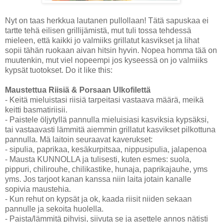
Nyt on taas herkkua lautanen pullollaan! Tätä sapuskaa ei
tartte tehä eilisen grillijämistä, mut tuli tossa tehdessä
mieleen, että kaikki jo valmiiks grillatut kasvikset ja lihat
sopii tähän ruokaan aivan hitsin hyvin. Nopea homma tää on
muutenkin, mut viel nopeempi jos kyseessä on jo valmiiks
kypsät tuotokset. Do it like this:
Maustettua Riisiä & Porsaan Ulkofilettä
- Keitä mieluistasi riisiä tarpeitasi vastaava määrä, meikä
keitti basmatiriisii.
- Paistele öljytyllä pannulla mieluisiasi kasviksia kypsäksi,
tai vastaavasti lämmitä aiemmin grillatut kasvikset pilkottuna
pannulla. Mä laitoin seuraavat kaverukset:
- sipulia, paprikaa, kesäkurpitsaa, nippusipulia, jalapenoa
- Mausta KUNNOLLA ja tulisesti, kuten esmes: suola,
pippuri, chilirouhe, chilikastike, hunaja, paprikajauhe, yms
yms. Jos tarjoot kanan kanssa niin laita jotain kanalle
sopivia maustehia.
- Kun rehut on kypsät ja ok, kaada riisit niiden sekaan
pannulle ja sekoita huolella.
- Paista/lämmitä pihvisi, siivuta se ja asettele annos nätisti