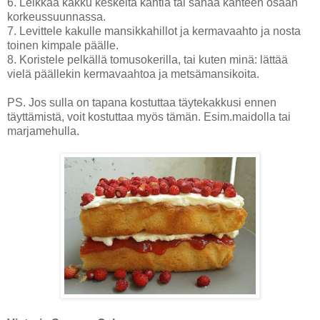
6. Leikkaa kakku keskeltä kahtia tai sahaa kahteen osaan
korkeussuunnassa.
7. Levittele kakulle mansikkahillot ja kermavaahto ja nosta
toinen kimpale päälle.
8. Koristele pelkällä tomusokerilla, tai kuten minä: lättää
vielä päällekin kermavaahtoa ja metsämansikoita.
PS. Jos sulla on tapana kostuttaa täytekakkusi ennen
täyttämistä, voit kostuttaa myös tämän. Esim.maidolla tai
marjamehulla.