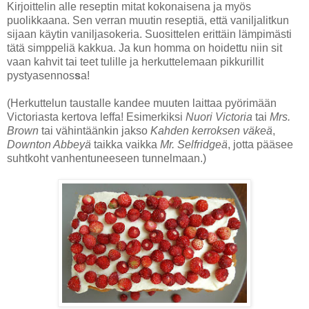
Kirjoittelin alle reseptin mitat kokonaisena ja myös
puolikkaana. Sen verran muutin reseptiä, että vaniljalitkun
sijaan käytin vaniljasokeria. Suosittelen erittäin lämpimästi
tätä simppeliä kakkua. Ja kun homma on hoidettu niin sit
vaan kahvit tai teet tulille ja herkuttelemaan pikkurillit
pystyasennos
s
a!
(Herkuttelun taustalle kandee muuten laittaa pyörimään
Victoriasta kertova leffa! Esimerkiksi
Nuori Victoria
tai
Mrs.
Brown
tai vähintäänkin jakso
Kahden kerroksen väkeä
,
Downton Abbeyä
taikka vaikka
Mr. Selfridgeä
, jotta pääsee
suhtkoht vanhentuneeseen tunnelmaan.)