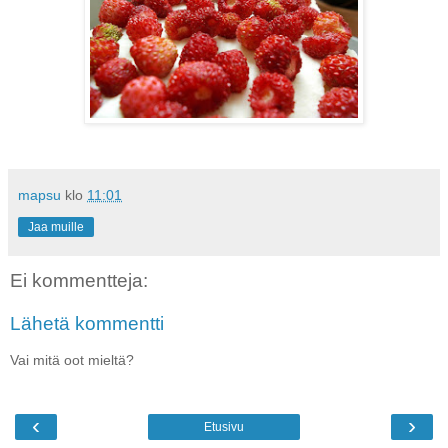
mapsu
klo
11:01
Jaa muille
Ei kommentteja:
Lähetä kommentti
Vai mitä oot mieltä?
‹
›
Etusivu