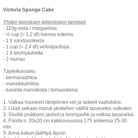
Victoria Sponge Cake
Yhden kerroksen tekemiseen tarvitset:
- 110g voita / margariinia
- ½ cup (= 1,2 dl) hienoa sokeria
- 1 tl vaniljasokeria
- 1 cup (= 2,4 dl) vehnäjauhoja
- 1 tl leivinjauhetta
- 2 munaa
Täyte/koristelu:
- kermavaahtoa
- mansikkahilloa
- tuoreita mansikoita / tomusokeria
1. Vatkaa huoneen lämpöinen voi ja sokerit vaahdoksi.
2. Lisää sekaan munat yksitellen välillä tasaiseksi vatkaten.
3. Siivilöi joukkoon jauhot ja leivinjauhe ja vatkaa tasaiseksi.
4. Paista n. 20x20 cm kakkuvuuassa 175 asteessa 25-30
min
5. Anna kakun jäähtyä täysin.