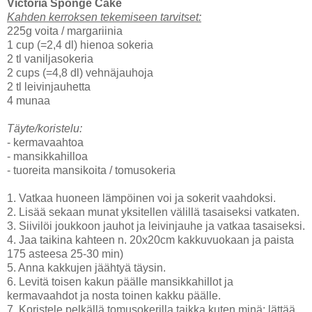
Victoria Sponge Cake
Kahden kerroksen tekemiseen tarvitset:
225g voita / margariinia
1 cup (=2,4 dl) hienoa sokeria
2 tl vaniljasokeria
2 cups (=4,8 dl) vehnäjauhoja
2 tl leivinjauhetta
4 munaa
Täyte/koristelu:
- kermavaahtoa
- mansikkahilloa
- tuoreita mansikoita / tomusokeria
1. Vatkaa huoneen lämpöinen voi ja sokerit vaahdoksi.
2. Lisää sekaan munat yksitellen välillä tasaiseksi vatkaten.
3. Siivilöi joukkoon jauhot ja leivinjauhe ja vatkaa tasaiseksi.
4. Jaa taikina kahteen n. 20x20cm kakkuvuokaan ja paista
175 asteesa 25-30 min)
5. Anna kakkujen jäähtyä täysin.
6. Levitä toisen kakun päälle mansikkahillot ja
kermavaahdot ja nosta toinen kakku päälle.
7. Koristele pelkällä tomusokerilla taikka kuten minä: lättää