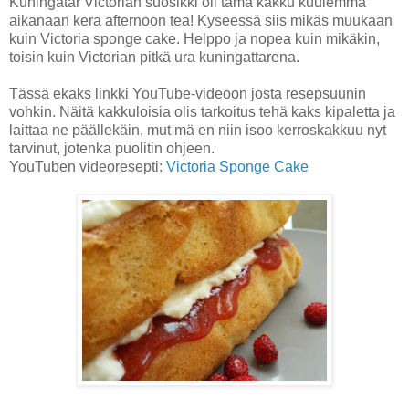
Kuningatar Victorian suosikki oli tämä kakku kuulemma
aikanaan kera afternoon tea! Kyseessä siis mikäs muukaan
kuin Victoria sponge cake. Helppo ja nopea kuin mikäkin,
toisin kuin Victorian pitkä ura kuningattarena.
Tässä ekaks linkki YouTube-videoon josta resepsuunin
vohkin. Näitä kakkuloisia olis tarkoitus tehä kaks kipaletta ja
laittaa ne päällekäin, mut mä en niin isoo kerroskakkuu nyt
tarvinut, jotenka puolitin ohjeen.
YouTuben videoresepti:
Victoria Sponge Cake