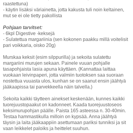
raastettuna)
- käytin lisäksi väriainetta, jotta kakusta tuli noin keltainen,
mut se ei ole tietty pakollista
Pohjaan tarvitset:
- 6kpl Digestive -keksejä
- Sulatettua margariinia (sen kokonen paakku millä voitelisit
pari voikkaria, oisko 20g)
Murskaa keksit (esim silppurilla) ja sekoita sulatettu
margariini murujen sekaan. Painele vuuan pohjalle
tasapohjaista lasia apuna käyttäen. (Kannattaa laittaa
vuokaan leivinpaperi, jotta valmiin tuotoksen saa suoraan
nostettua vuuasta ulos, kunhan se on saanut ensin jäähtyä
jääkaapissa tai parvekkeella näin talvella.)
Sekoita kaikki täytteen ainekset keskenään, kunnes kaikki
tuorejuustopaakut on kadonneet. Kaada tuorejuustoseos
keksimurupohjan päälle. Paista 165 asteessa n. 30-40min.
Testaa hammastikulla milloin on kypsää. Anna jäähtyä
täysin ja laita jääkaappiin asettumaan pariksi tunniksi ja sit
vaan leikkelet paloiks ja heittelet suuhun.