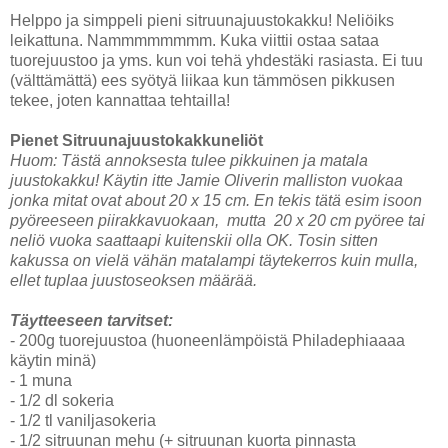
Helppo ja simppeli pieni sitruunajuustokakku! Neliöiks
leikattuna. Nammmmmmmm. Kuka viittii ostaa sataa
tuorejuustoo ja yms. kun voi tehä yhdestäki rasiasta. Ei tuu
(välttämättä) ees syötyä liikaa kun tämmösen pikkusen
tekee, joten kannattaa tehtailla!
Pienet Sitruunajuustokakkuneliöt
Huom: Tästä annoksesta tulee pikkuinen ja matala
juustokakku! Käytin itte Jamie Oliverin malliston vuokaa
jonka mitat ovat about 20 x 15 cm. En tekis tätä esim isoon
pyöreeseen piirakkavuokaan, mutta 20 x 20 cm pyöree tai
neliö vuoka saattaapi kuitenskii olla OK. Tosin sitten
kakussa on vielä vähän matalampi täytekerros kuin mulla,
ellet tuplaa juustoseoksen määrää.
Täytteeseen tarvitset:
- 200g tuorejuustoa (huoneenlämpöistä Philadephiaaaa
käytin minä)
- 1 muna
- 1/2 dl sokeria
- 1/2 tl vaniljasokeria
- 1/2 sitruunan mehu (+ sitruunan kuorta pinnasta