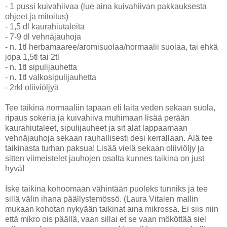
- 1 pussi kuivahiivaa (lue aina kuivahiivan pakkauksesta
ohjeet ja mitoitus)
- 1,5 dl kaurahiutaleita
- 7-9 dl vehnäjauhoja
- n. 1tl herbamaaree/aromisuolaa/normaalii suolaa, tai ehkä
jopa 1,5tl tai 2tl
- n. 1tl sipulijauhetta
- n. 1tl valkosipulijauhetta
- 2rkl oliiviöljyä
Tee taikina normaaliin tapaan eli laita veden sekaan suola,
ripaus sokeria ja kuivahiiva muhimaan lisää perään
kaurahiutaleet, sipulijauheet ja sit alat lappaamaan
vehnäjauhoja sekaan rauhallisesti desi kerrallaan. Älä tee
taikinasta turhan paksua! Lisää vielä sekaan oliiviöljy ja
sitten viimeistelet jauhojen osalta kunnes taikina on just
hyvä!
Iske taikina kohoomaan vähintään puoleks tunniks ja tee
sillä välin ihana päällystemössö. (Laura Vitalen mallin
mukaan kohotan nykyään taikinat aina mikrossa. Ei siis niin
että mikro ois päällä, vaan sillai et se vaan mököttää siel