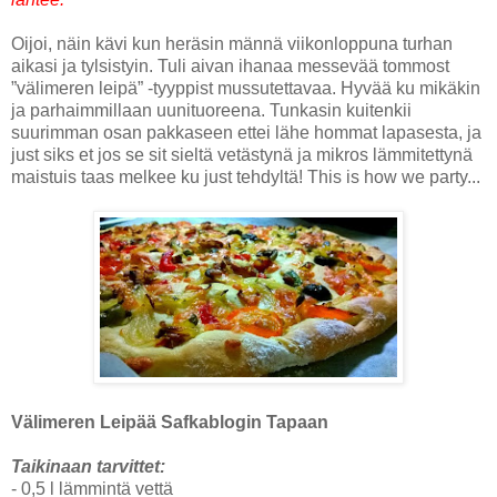
Oijoi, näin kävi kun heräsin männä viikonloppuna turhan
aikasi ja tylsistyin. Tuli aivan ihanaa messevää tommost
”välimeren leipä” -tyyppist mussutettavaa. Hyvää ku mikäkin
ja parhaimmillaan uunituoreena. Tunkasin kuitenkii
suurimman osan pakkaseen ettei lähe hommat lapasesta, ja
just siks et jos se sit sieltä vetästynä ja mikros lämmitettynä
maistuis taas melkee ku just tehdyltä! This is how we party...
Välimeren Leipää Safkablogin Tapaan
Taikinaan tarvittet:
- 0,5 l lämmintä vettä