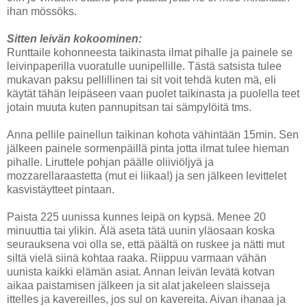
ihan mössöks.
Sitten leivän kokoominen:
Runttaile kohonneesta taikinasta ilmat pihalle ja painele se
leivinpaperilla vuoratulle uunipellille. Tästä satsista tulee
mukavan paksu pellillinen tai sit voit tehdä kuten mä, eli
käytät tähän leipäseen vaan puolet taikinasta ja puolella teet
jotain muuta kuten pannupitsan tai sämpylöitä tms.
Anna pellile painellun taikinan kohota vähintään 15min. Sen
jälkeen painele sormenpäillä pinta jotta ilmat tulee hieman
pihalle. Liruttele pohjan päälle oliiviöljyä ja
mozzarellaraastetta (mut ei liikaa!) ja sen jälkeen levittelet
kasvistäytteet pintaan.
Paista 225 uunissa kunnes leipä on kypsä. Menee 20
minuuttia tai ylikin. Älä aseta tätä uunin yläosaan koska
seurauksena voi olla se, että päältä on ruskee ja nätti mut
siltä vielä siinä kohtaa raaka. Riippuu varmaan vähän
uunista kaikki elämän asiat. Annan leivän levätä kotvan
aikaa paistamisen jälkeen ja sit alat jakeleen slaisseja
ittelles ja kavereilles, jos sul on kavereita. Aivan ihanaa ja