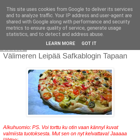
This site uses cookies from Google to deliver its services
and to analyze traffic. Your IP address and user-agent are
shared with Google along with performance and security
metrics to ensure quality of service, generate usage
statistics, and to detect and address abuse.
LEARN MORE
GOT IT
6.8.2014
Välimeren Leipää Safkablogin Tapaan
Alkuhuomio: PS. Voi torttu ku otin vaan kännyl kuvat
valmiista tuotoksesta. Mut sen on nyt kelvattava! Jaaaaa
lähtee: