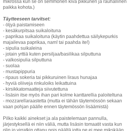
mikrossa kun se on semmonen kiva pikkunen ja rauhallinen
paikka kohota.)
Täytteeseen tarvitset:
- öljyä paistamiseen
- kesäkurpitsaa suikaloituna
- paprikaa suikaloituna (käytin paahdettua säilykepurkis
majailevaa paprikaa, nam! tai paahda ite!)
- sipulia suikaleina
- jotain yrttiä kuten persiljaa/basilikaa silputtuna
- valkosipulia silputtuna
- suolaa
- mustapippuria
- ripaus sokeria tai pikkuruinen liraus hunajaa
- hyviä oliiveja rinkuloiks leikattuina
- kirsikkatomaatteja siivutettuna
- lisäsin itse myös ihan pari kolme kanttarellia paloiteltuna
- mozzarellaraastetta (mutta ei tähän täytemössön sekaan
vaan pohjan päälle ennen täytemössön lisäämistä)
Pilko kaikki ainekset ja ala paistelemaan pannulla,
järjestyksellä ei niin väliä, mutta lisäsin tomaatit vasta kun
olin jo virratkin ottanu pois päältä jotta ne ei mee mikskään