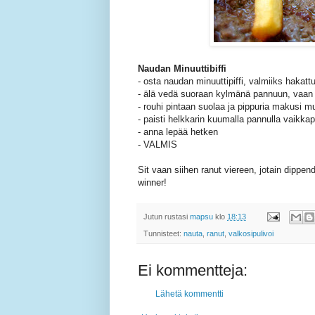
Naudan Minuuttibiffi
- osta naudan minuuttipiffi, valmiiks hakat
- älä vedä suoraan kylmänä pannuun, vaa
- rouhi pintaan suolaa ja pippuria makusi 
- paisti helkkarin kuumalla pannulla vaikk
- anna lepää hetken
- VALMIS
Sit vaan siihen ranut viereen, jotain dippen
winner!
Jutun rustasi
mapsu
klo
18:13
Tunnisteet:
nauta
,
ranut
,
valkosipulivoi
Ei kommentteja:
Lähetä kommentti