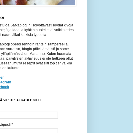
O!
etuloa Safkablogiin! Toivottavasti löydät kivoja
ptejä ja ideoita kyökin puolelle tai vaikka edes
 naurut/itkut kaikista typoista.
ablogi operoi rennoin rantein Tampereella.
an varressa, blogia päivittämässä ja some-
jä ylläpitämässä on Marianne. Kuten huomata
taa, päivitysten aktiivisuus ei ole hetkeen ollut
ussaan, mutta reseptit ovat silti top tier vaikka
a on kulunut.
ter
tragram
ebook
TÄ VIESTI SAFKABLOGILLE
köposti
*