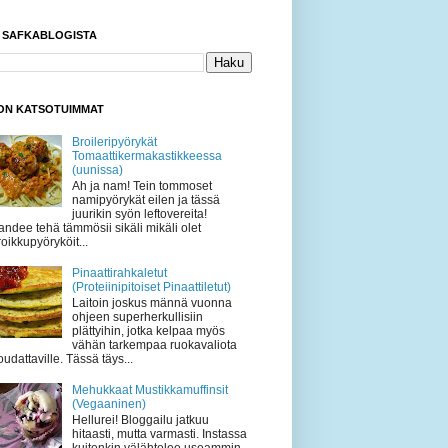
I SAFKABLOGISTA
KON KATSOTUIMMAT
Broileripyörykät
Tomaattikermakastikkeessa
(uunissa)
Ah ja nam! Tein tommoset
namipyörykät eilen ja tässä
juurikin syön leftovereita!
andee tehä tämmösii sikäli mikäli olet
roikkupyöryköit...
Pinaattirahkaletut
(Proteiinipitoiset Pinaattiletut)
Laitoin joskus männä vuonna
ohjeen superherkullisiin
plättyihin, jotka kelpaa myös
vähän tarkempaa ruokavaliota
oudattaville. Tässä täys...
Mehukkaat Mustikkamuffinsit
(Vegaaninen)
Hellurei! Bloggailu jatkuu
hitaasti, mutta varmasti. Instassa