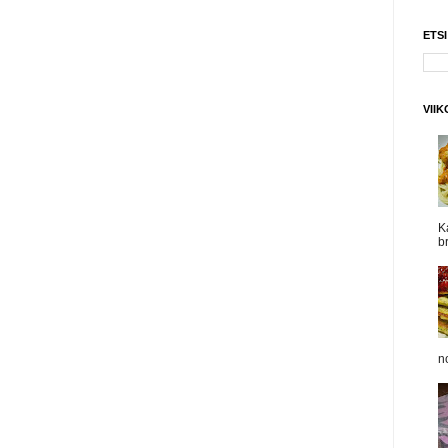
ETS
VII
K
b
n