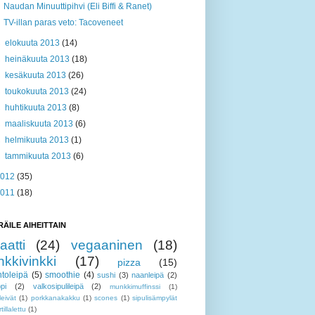
Naudan Minuuttipihvi (Eli Biffi & Ranet)
TV-illan paras veto: Tacoveneet
►
elokuuta 2013
(14)
►
heinäkuuta 2013
(18)
►
kesäkuuta 2013
(26)
►
toukokuuta 2013
(24)
►
huhtikuuta 2013
(8)
►
maaliskuuta 2013
(6)
►
helmikuuta 2013
(1)
►
tammikuuta 2013
(6)
2012
(35)
2011
(18)
RÄILE AIHEITTAIN
aatti
(24)
vegaaninen
(18)
nkkivinkki
(17)
pizza
(15)
toleipä
(5)
smoothie
(4)
sushi
(3)
naanleipä
(2)
pi
(2)
valkosipulileipä
(2)
munkkimuffinssi
(1)
leivät
(1)
porkkanakakku
(1)
scones
(1)
sipulisämpylät
rtillalettu
(1)