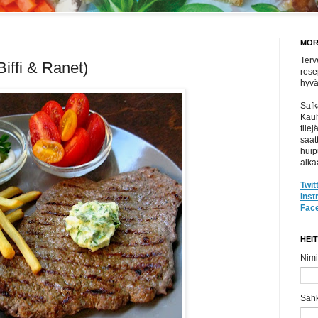
MOR
Terv
Biffi & Ranet)
rese
hyvät
Safk
Kauh
tile
saat
huip
aika
Twit
Ins
Fac
HEI
Nimi
Säh