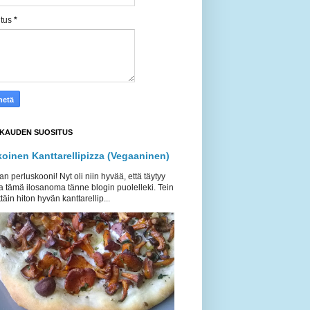
itus
*
KAUDEN SUOSITUS
koinen Kanttarellipizza (Vegaaninen)
an perluskooni! Nyt oli niin hyvää, että täytyy
a tämä ilosanoma tänne blogin puolelleki. Tein
täin hiton hyvän kanttarellip...