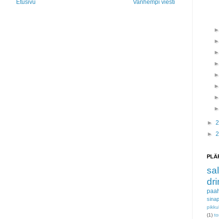
Etusivu
Vanhempi viesti
►
►
PLÄ
sal
dri
paah
sinap
pikku
(1)
to