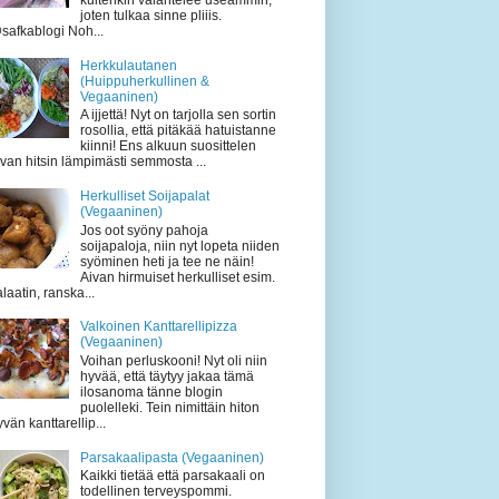
kuitenkin välähtelee useammin,
joten tulkaa sinne pliiis.
safkablogi Noh...
Herkkulautanen
(Huippuherkullinen &
Vegaaninen)
A ijjettä! Nyt on tarjolla sen sortin
rosollia, että pitäkää hatuistanne
kiinni! Ens alkuun suosittelen
ivan hitsin lämpimästi semmosta ...
Herkulliset Soijapalat
(Vegaaninen)
Jos oot syöny pahoja
soijapaloja, niin nyt lopeta niiden
syöminen heti ja tee ne näin!
Aivan hirmuiset herkulliset esim.
laatin, ranska...
Valkoinen Kanttarellipizza
(Vegaaninen)
Voihan perluskooni! Nyt oli niin
hyvää, että täytyy jakaa tämä
ilosanoma tänne blogin
puolelleki. Tein nimittäin hiton
vän kanttarellip...
Parsakaalipasta (Vegaaninen)
Kaikki tietää että parsakaali on
todellinen terveyspommi.