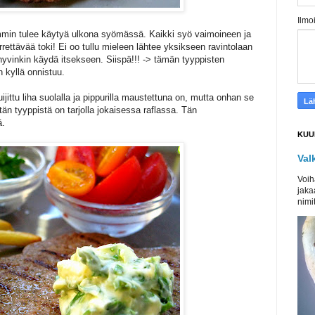
Ilmo
emmin tulee käytyä ulkona syömässä. Kaikki syö vaimoineen ja
ttävää toki! Ei oo tullu mieleen lähtee yksikseen ravintolaan
yvinkin käydä itsekseen. Siispä!!! -> tämän tyyppisten
n kyllä onnistuu.
ttu liha suolalla ja pippurilla maustettuna on, mutta onhan se
tän tyyppistä on tarjolla jokaisessa raflassa. Tän
ä.
KUU
Val
Voih
jaka
nimit