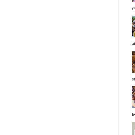
@
a
sa
hy