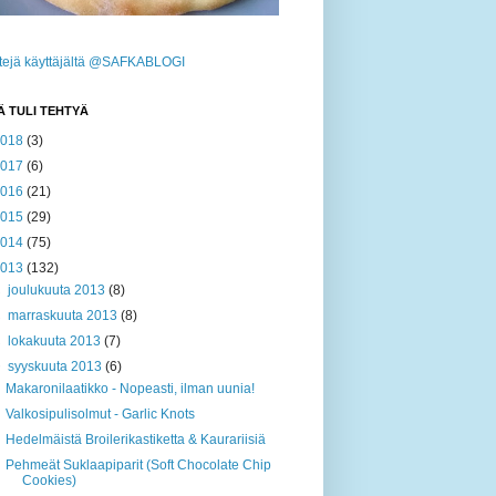
ttejä käyttäjältä @SAFKABLOGI
Ä TULI TEHTYÄ
2018
(3)
2017
(6)
2016
(21)
2015
(29)
2014
(75)
2013
(132)
►
joulukuuta 2013
(8)
►
marraskuuta 2013
(8)
►
lokakuuta 2013
(7)
▼
syyskuuta 2013
(6)
Makaronilaatikko - Nopeasti, ilman uunia!
Valkosipulisolmut - Garlic Knots
Hedelmäistä Broilerikastiketta & Kaurariisiä
Pehmeät Suklaapiparit (Soft Chocolate Chip
Cookies)