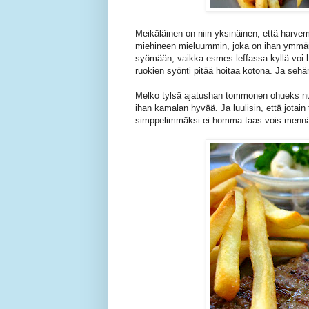
Meikäläinen on niin yksinäinen, että harv
miehineen mieluummin, joka on ihan ymmärre
syömään, vaikka esmes leffassa kyllä voi h
ruokien syönti pitää hoitaa kotona. Ja sehä
Melko tylsä ajatushan tommonen ohueks nuiji
ihan kamalan hyvää. Ja luulisin, että jotain 
simppelimmäksi ei homma taas vois menn