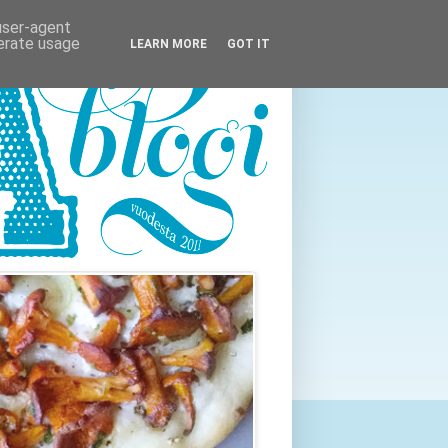
 user-agent
nerate usage
LEARN MORE
GOT IT