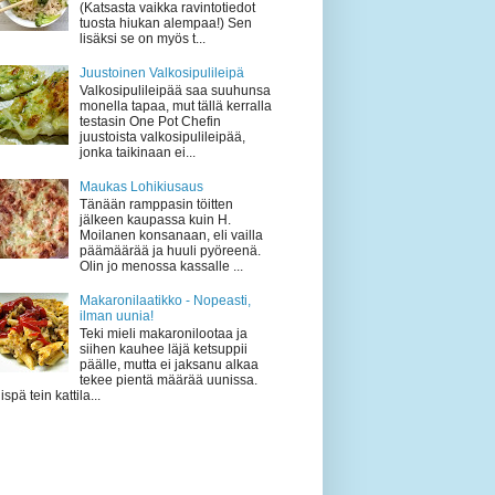
(Katsasta vaikka ravintotiedot
tuosta hiukan alempaa!) Sen
lisäksi se on myös t...
Juustoinen Valkosipulileipä
Valkosipulileipää saa suuhunsa
monella tapaa, mut tällä kerralla
testasin One Pot Chefin
juustoista valkosipulileipää,
jonka taikinaan ei...
Maukas Lohikiusaus
Tänään ramppasin töitten
jälkeen kaupassa kuin H.
Moilanen konsanaan, eli vailla
päämäärää ja huuli pyöreenä.
Olin jo menossa kassalle ...
Makaronilaatikko - Nopeasti,
ilman uunia!
Teki mieli makaronilootaa ja
siihen kauhee läjä ketsuppii
päälle, mutta ei jaksanu alkaa
tekee pientä määrää uunissa.
ispä tein kattila...