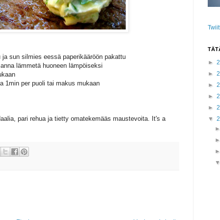
Twii
TÄT
tu ja sun silmies eessä paperikääröön pakattu
►
n anna lämmetä huoneen lämpöiseksi
►
mukaan
apa 1min per puoli tai makus mukaan
►
►
►
daalia, pari rehua ja tietty omatekemääs maustevoita. It's a
▼