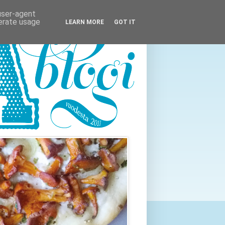
 user-agent
nerate usage
LEARN MORE
GOT IT