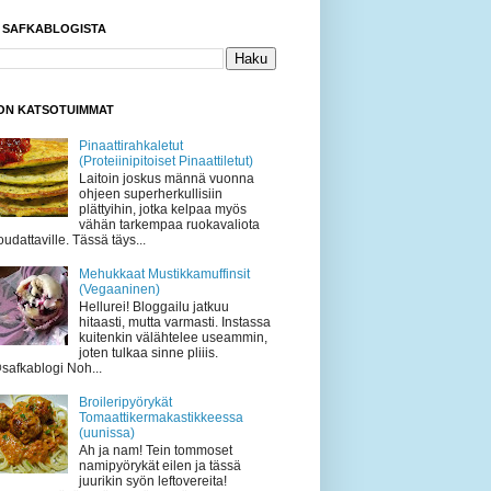
I SAFKABLOGISTA
KON KATSOTUIMMAT
Pinaattirahkaletut
(Proteiinipitoiset Pinaattiletut)
Laitoin joskus männä vuonna
ohjeen superherkullisiin
plättyihin, jotka kelpaa myös
vähän tarkempaa ruokavaliota
oudattaville. Tässä täys...
Mehukkaat Mustikkamuffinsit
(Vegaaninen)
Hellurei! Bloggailu jatkuu
hitaasti, mutta varmasti. Instassa
kuitenkin välähtelee useammin,
joten tulkaa sinne pliiis.
safkablogi Noh...
Broileripyörykät
Tomaattikermakastikkeessa
(uunissa)
Ah ja nam! Tein tommoset
namipyörykät eilen ja tässä
juurikin syön leftovereita!