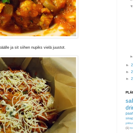
äälle ja sit siihen nupiks vielä juustot.
►
►
►
PLÄ
sal
dri
paah
sinap
pikku
(1)
to