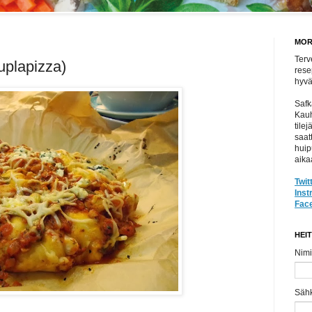
MOR
Terv
uplapizza)
rese
hyvät
Safk
Kauh
tile
saat
huip
aika
Twit
Ins
Fac
HEI
Nimi
Säh