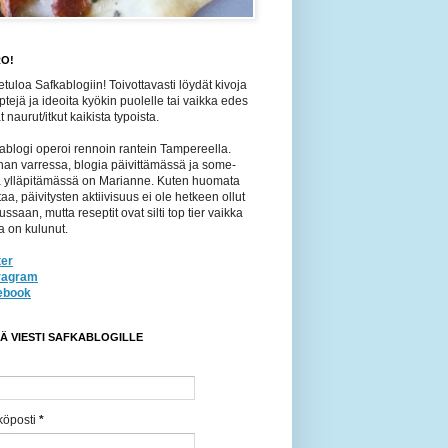
O!
etuloa Safkablogiin! Toivottavasti löydät kivoja
ptejä ja ideoita kyökin puolelle tai vaikka edes
 naurut/itkut kaikista typoista.
ablogi operoi rennoin rantein Tampereella.
an varressa, blogia päivittämässä ja some-
jä ylläpitämässä on Marianne. Kuten huomata
taa, päivitysten aktiivisuus ei ole hetkeen ollut
ussaan, mutta reseptit ovat silti top tier vaikka
a on kulunut.
ter
tragram
ebook
TÄ VIESTI SAFKABLOGILLE
köposti
*