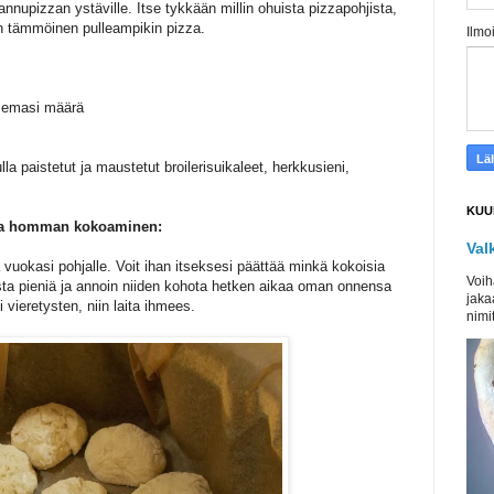
nnupizzan ystäville. Itse tykkään millin ohuista pizzapohjista,
n tämmöinen pulleampikin pizza.
Ilmo
tsemasi määrä
lla paistetut ja maustetut broilerisuikaleet, herkkusieni,
KUU
hela homman kokoaminen:
Val
ta vuokasi pohjalle. Voit ihan itseksesi päättää minkä kokoisia
Voih
asta pieniä ja annoin niiden kohota hetken aikaa oman onnensa
jaka
i vieretysten, niin laita ihmees.
nimit