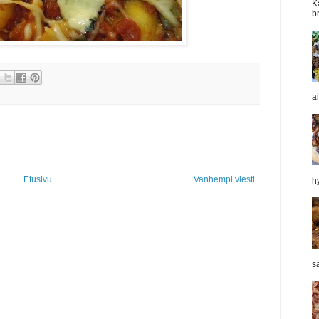
K
b
a
Etusivu
Vanhempi viesti
hy
sa