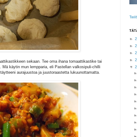
Twii
TÄT
►
►
►
►
aattikastikkeen sekaan. Tee oma ihana tomaattikastike tai
 Mä käytin mun lempparia, eli Pastellan valkosipuli-chilli
▼
 täytteeni aurajuustoa ja juustoraastetta lukuunottamatta.