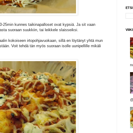
ETS
 20-25min kunnes taikinapalloset ovat kypsiä. Ja sit vaan
sta suoraan suukkiin, tai leikkele slaisseiksi.
VII
in kokoiseen irtopohjavuokaan, sillä en löytänyt yhtä mun
ään. Voit tehdä tän myös suoraan isolle uunipellille mikäli
n
@