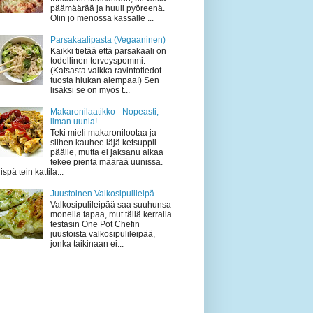
päämäärää ja huuli pyöreenä.
Olin jo menossa kassalle ...
Parsakaalipasta (Vegaaninen)
Kaikki tietää että parsakaali on
todellinen terveyspommi.
(Katsasta vaikka ravintotiedot
tuosta hiukan alempaa!) Sen
lisäksi se on myös t...
Makaronilaatikko - Nopeasti,
ilman uunia!
Teki mieli makaronilootaa ja
siihen kauhee läjä ketsuppii
päälle, mutta ei jaksanu alkaa
tekee pientä määrää uunissa.
ispä tein kattila...
Juustoinen Valkosipulileipä
Valkosipulileipää saa suuhunsa
monella tapaa, mut tällä kerralla
testasin One Pot Chefin
juustoista valkosipulileipää,
jonka taikinaan ei...