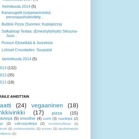
▼
helmikuuta 2014
(5)
Kananugetit (soijamarinoidut,
perunajauholeivitety...
Bubble Pizza (Suomex: Kuplapizza)
Safkablogi Testaa: (Eineshyllylöytö) Sitruuna-
Juus...
Possun Etuselkää & Juureksia
Lohiset Croustades -Suupalat
►
tammikuuta 2014
(5)
2013
(132)
2012
(35)
2011
(18)
RÄILE AIHEITTAIN
aatti
(24)
vegaaninen
(18)
nkkivinkki
(17)
pizza
(15)
toleipä
(5)
smoothie
(4)
sushi
(3)
naanleipä
(2)
pi
(2)
valkosipulileipä
(2)
munkkimuffinssi
(1)
leivät
(1)
porkkanakakku
(1)
scones
(1)
sipulisämpylät
rtillalettu
(1)