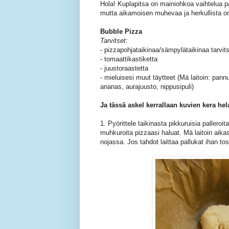
Hola! Kuplapitsa on mainiohkoa vaihtelua pa
mutta aikamoisen muhevaa ja herkullista o
Bubble Pizza
Tarvitset:
- pizzapohjataikinaa/sämpylätaikinaa tarvi
- tomaattikastiketta
- juustoraastetta
- mieluisesi muut täytteet (Mä laitoin: pannu
ananas, aurajuusto, nippusipuli)
Ja tässä askel kerrallaan kuvien kera 
1. Pyörittele taikinasta pikkuruisia palleroi
muhkuroita pizzaasi haluat. Mä laitoin aik
nojassa. Jos tahdot laittaa pallukat ihan tos