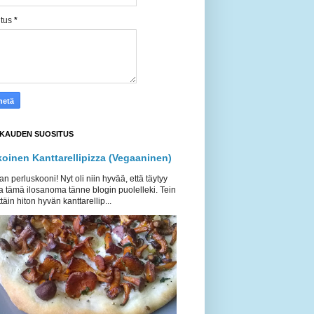
itus
*
KAUDEN SUOSITUS
koinen Kanttarellipizza (Vegaaninen)
an perluskooni! Nyt oli niin hyvää, että täytyy
a tämä ilosanoma tänne blogin puolelleki. Tein
täin hiton hyvän kanttarellip...