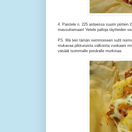
4. Paistele n. 225 asteessa suurin piirtein
massuttamaan! Vetele palloja täytteiden sea
PS. Mä tein tämän semmoiseen suht normaal
mukavaa pikkuruista valkoista vuokaani mist
väsäät isommalle porukalle murkinaa.