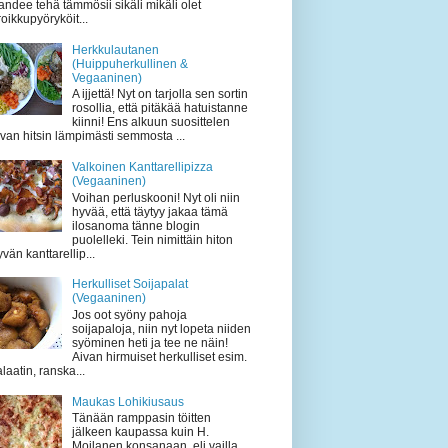
andee tehä tämmösii sikäli mikäli olet
roikkupyöryköit...
Herkkulautanen
(Huippuherkullinen &
Vegaaninen)
A ijjettä! Nyt on tarjolla sen sortin
rosollia, että pitäkää hatuistanne
kiinni! Ens alkuun suosittelen
ivan hitsin lämpimästi semmosta ...
Valkoinen Kanttarellipizza
(Vegaaninen)
Voihan perluskooni! Nyt oli niin
hyvää, että täytyy jakaa tämä
ilosanoma tänne blogin
puolelleki. Tein nimittäin hiton
vän kanttarellip...
Herkulliset Soijapalat
(Vegaaninen)
Jos oot syöny pahoja
soijapaloja, niin nyt lopeta niiden
syöminen heti ja tee ne näin!
Aivan hirmuiset herkulliset esim.
laatin, ranska...
Maukas Lohikiusaus
Tänään ramppasin töitten
jälkeen kaupassa kuin H.
Moilanen konsanaan, eli vailla