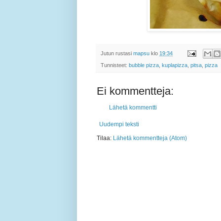
Jutun rustasi
mapsu
klo
19:34
Tunnisteet:
bubble pizza
,
kuplapizza
,
pitsa
,
pizza
Ei kommentteja:
Lähetä kommentti
Uudempi teksti
Tilaa:
Lähetä kommentteja (Atom)