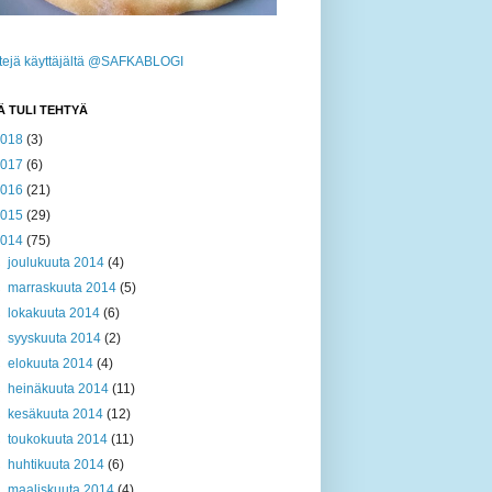
ttejä käyttäjältä @SAFKABLOGI
Ä TULI TEHTYÄ
2018
(3)
2017
(6)
2016
(21)
2015
(29)
2014
(75)
►
joulukuuta 2014
(4)
►
marraskuuta 2014
(5)
►
lokakuuta 2014
(6)
►
syyskuuta 2014
(2)
►
elokuuta 2014
(4)
►
heinäkuuta 2014
(11)
►
kesäkuuta 2014
(12)
►
toukokuuta 2014
(11)
►
huhtikuuta 2014
(6)
►
maaliskuuta 2014
(4)