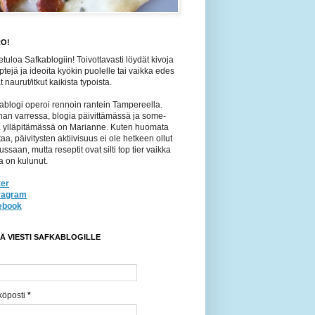
O!
etuloa Safkablogiin! Toivottavasti löydät kivoja
ptejä ja ideoita kyökin puolelle tai vaikka edes
 naurut/itkut kaikista typoista.
ablogi operoi rennoin rantein Tampereella.
an varressa, blogia päivittämässä ja some-
jä ylläpitämässä on Marianne. Kuten huomata
taa, päivitysten aktiivisuus ei ole hetkeen ollut
ussaan, mutta reseptit ovat silti top tier vaikka
a on kulunut.
ter
tragram
ebook
TÄ VIESTI SAFKABLOGILLE
köposti
*