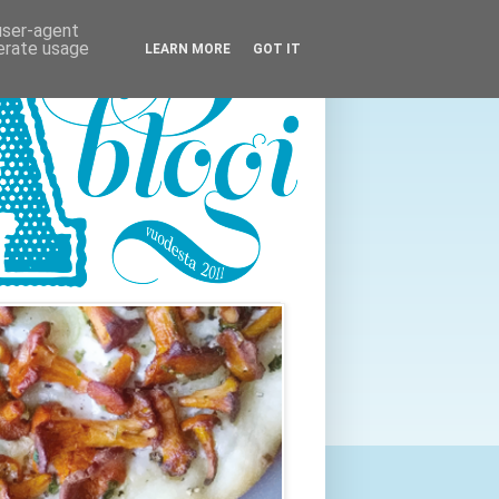
 user-agent
nerate usage
LEARN MORE
GOT IT