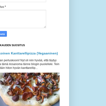
itus
*
KAUDEN SUOSITUS
koinen Kanttarellipizza (Vegaaninen)
an perluskooni! Nyt oli niin hyvää, että täytyy
a tämä ilosanoma tänne blogin puolelleki. Tein
täin hiton hyvän kanttarellip...