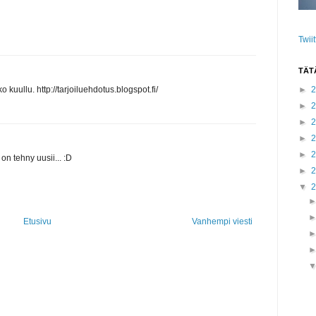
Twii
TÄT
ko kuullu. http://tarjoiluehdotus.blogspot.fi/
►
►
►
►
►
on tehny uusii... :D
►
▼
Etusivu
Vanhempi viesti