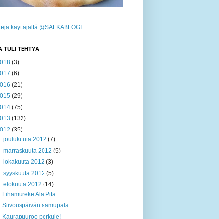
ttejä käyttäjältä @SAFKABLOGI
Ä TULI TEHTYÄ
2018
(3)
2017
(6)
2016
(21)
2015
(29)
2014
(75)
2013
(132)
2012
(35)
►
joulukuuta 2012
(7)
►
marraskuuta 2012
(5)
►
lokakuuta 2012
(3)
►
syyskuuta 2012
(5)
▼
elokuuta 2012
(14)
Lihamureke Ala Pita
Siivouspäivän aamupala
Kaurapuuroo perkule!