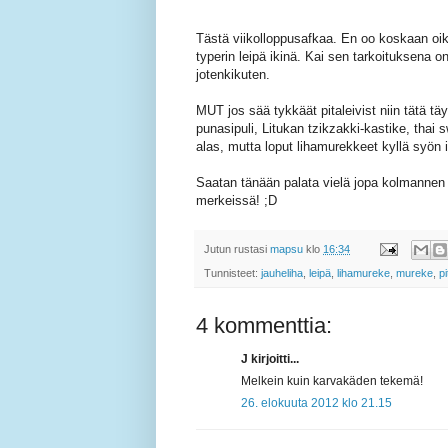
Tästä viikolloppusafkaa. En oo koskaan oikei
typerin leipä ikinä. Kai sen tarkoituksena o
jotenkikuten.
MUT jos sää tykkäät pitaleivist niin tätä täy
punasipuli, Litukan tzikzakki-kastike, thai s
alas, mutta loput lihamurekkeet kyllä syön iha
Saatan tänään palata vielä jopa kolmannen k
merkeissä! ;D
Jutun rustasi
mapsu
klo
16:34
Tunnisteet:
jauheliha
,
leipä
,
lihamureke
,
mureke
,
pi
4 kommenttia:
J kirjoitti...
Melkein kuin karvakäden tekemä!
26. elokuuta 2012 klo 21.15