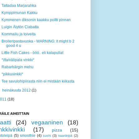
Tattadaa Marjarahka
Kymppimunan Kakku
Kymmenen diksonin kaakku poltti pinnan
Luigin Älytön Ciabatta
Kommailu ja toiveita
Broileripastavuoka - WARNING: it might b 2
good 4 u
Little Fish Cakes - ööö.. eli kalapullat
*ilta/välipala vinkki*
Rabarbärgin mehu
*pikkuvinkki*
Tee savulohipiirasta niin ei mistään kiikasta
►
heinäkuuta 2012
(1)
2011
(18)
RÄILE AIHEITTAIN
aatti
(24)
vegaaninen
(18)
nkkivinkki
(17)
pizza
(15)
toleipä
(5)
smoothie
(4)
sushi
(3)
naanleipä
(2)