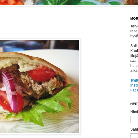
MOR
Terv
rese
hyvät
Safk
Kauh
tile
saat
huip
aika
Twit
Ins
Fac
HEI
Nimi
Säh