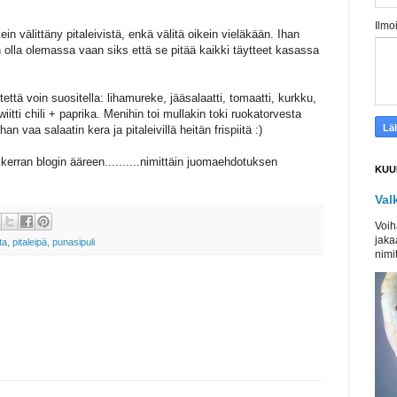
Ilmo
n välittäny pitaleivistä, enkä välitä oikein vieläkään. Ihan
n olla olemassa vaan siks että se pitää kaikki täytteet kasassa
tettä voin suositella: lihamureke, jääsalaatti, tomaatti, kurkku,
wiitti chili + paprika. Menihin toi mullakin toki ruokatorvesta
n vaa salaatin kera ja pitaleivillä heitän frispiitä :)
erran blogin ääreen..........nimittäin juomaehdotuksen
KUU
Val
Voih
jaka
ta
,
pitaleipä
,
punasipuli
nimit