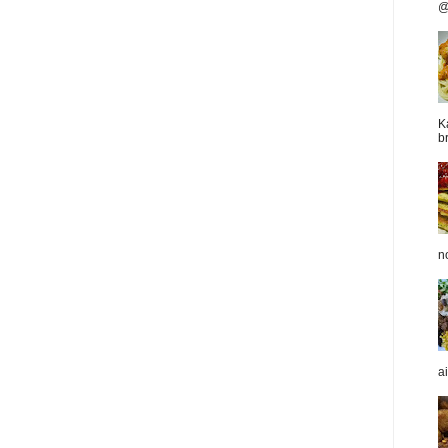
@
K
b
n
a