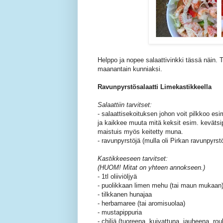
Helppo ja nopee salaattivinkki tässä näin. T
maanantain kunniaksi.
Ravunpyrstösalaatti Limekastikkeella
Salaattiin tarvitset:
- salaattisekoituksen johon voit pilkkoo esi
ja kaikkee muuta mitä keksit esim. kevätsip
maistuis myös keitetty muna.
- ravunpyrstöjä (mulla oli Pirkan ravunpyrst
Kastikkeeseen tarvitset:
(HUOM! Mitat on yhteen annokseen.)
- 1tl oliiviöljyä
- puolikkaan limen mehu (tai maun mukaan
- tilkkanen hunajaa
- herbamaree (tai aromisuolaa)
- mustapippuria
- chiliä (tuoreena, kuivattuna, jauheena, ro