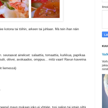
Ilmo
ee kotona tai töihin, arkeen tai juhlaan. Mä tein ihan näin
KUU
Val
m. seuraavat ainekset: salaattia, tomaattia, kurkkua, paprikaa
ulii, oliivei, avokaadoo, omppuu... mitä vaan! Ravun kaverina
Voih
jaka
öt liemessä)
nimit
)
uheena) maun mukaan joko ei yhtään, tosi paljon tai jotain siltä