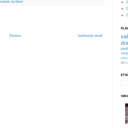
salaatti
,
äyriäiset
►
►
►
PLÄ
sal
Etusivu
Vanhempi viesti
dri
paah
sinap
pikku
(1)
to
ETS
VII