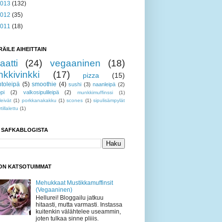
2013
(132)
2012
(35)
2011
(18)
RÄILE AIHEITTAIN
aatti
(24)
vegaaninen
(18)
nkkivinkki
(17)
pizza
(15)
toleipä
(5)
smoothie
(4)
sushi
(3)
naanleipä
(2)
pi
(2)
valkosipulileipä
(2)
munkkimuffinssi
(1)
leivät
(1)
porkkanakakku
(1)
scones
(1)
sipulisämpylät
rtillalettu
(1)
I SAFKABLOGISTA
KON KATSOTUIMMAT
Mehukkaat Mustikkamuffinsit
(Vegaaninen)
Hellurei! Bloggailu jatkuu
hitaasti, mutta varmasti. Instassa
kuitenkin välähtelee useammin,
joten tulkaa sinne pliiis.