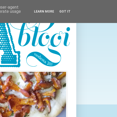
 user-agent
nerate usage
LEARN MORE
GOT IT