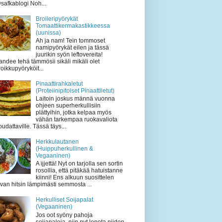
safkablogi Noh...
Broileripyörykät
Tomaattikermakastikkeessa
(uunissa)
Ah ja nam! Tein tommoset
namipyörykät eilen ja tässä
juurikin syön leftovereita!
andee tehä tämmösii sikäli mikäli olet
roikkupyöryköit...
Pinaattirahkaletut
(Proteiinipitoiset Pinaattiletut)
Laitoin joskus männä vuonna
ohjeen superherkullisiin
plättyihin, jotka kelpaa myös
vähän tarkempaa ruokavaliota
oudattaville. Tässä täys...
Herkkulautanen
(Huippuherkullinen &
Vegaaninen)
A ijjettä! Nyt on tarjolla sen sortin
rosollia, että pitäkää hatuistanne
kiinni! Ens alkuun suosittelen
ivan hitsin lämpimästi semmosta ...
Herkulliset Soijapalat
(Vegaaninen)
Jos oot syöny pahoja
soijapaloja, niin nyt lopeta niiden