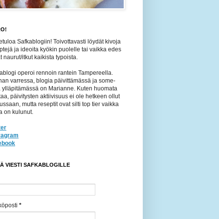
O!
etuloa Safkablogiin! Toivottavasti löydät kivoja
ptejä ja ideoita kyökin puolelle tai vaikka edes
 naurut/itkut kaikista typoista.
ablogi operoi rennoin rantein Tampereella.
an varressa, blogia päivittämässä ja some-
jä ylläpitämässä on Marianne. Kuten huomata
taa, päivitysten aktiivisuus ei ole hetkeen ollut
ussaan, mutta reseptit ovat silti top tier vaikka
a on kulunut.
ter
tragram
ebook
TÄ VIESTI SAFKABLOGILLE
köposti
*