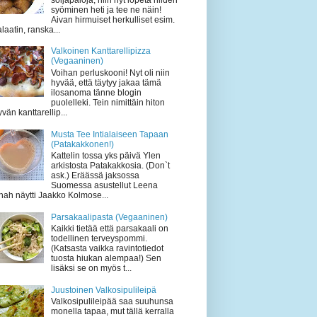
syöminen heti ja tee ne näin!
Aivan hirmuiset herkulliset esim.
laatin, ranska...
Valkoinen Kanttarellipizza
(Vegaaninen)
Voihan perluskooni! Nyt oli niin
hyvää, että täytyy jakaa tämä
ilosanoma tänne blogin
puolelleki. Tein nimittäin hiton
vän kanttarellip...
Musta Tee Intialaiseen Tapaan
(Patakakkonen!)
Kattelin tossa yks päivä Ylen
arkistosta Patakakkosia. (Don`t
ask.) Eräässä jaksossa
Suomessa asustellut Leena
hah näytti Jaakko Kolmose...
Parsakaalipasta (Vegaaninen)
Kaikki tietää että parsakaali on
todellinen terveyspommi.
(Katsasta vaikka ravintotiedot
tuosta hiukan alempaa!) Sen
lisäksi se on myös t...
Juustoinen Valkosipulileipä
Valkosipulileipää saa suuhunsa
monella tapaa, mut tällä kerralla