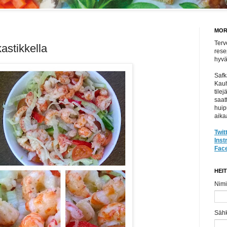
MOR
Terv
astikkella
rese
hyvät
Safk
Kauh
tile
saat
huip
aika
Twit
Ins
Fac
HEI
Nimi
Säh