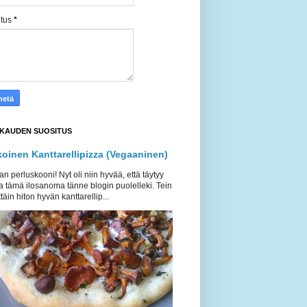
itus
*
KAUDEN SUOSITUS
koinen Kanttarellipizza (Vegaaninen)
an perluskooni! Nyt oli niin hyvää, että täytyy
a tämä ilosanoma tänne blogin puolelleki. Tein
täin hiton hyvän kanttarellip...