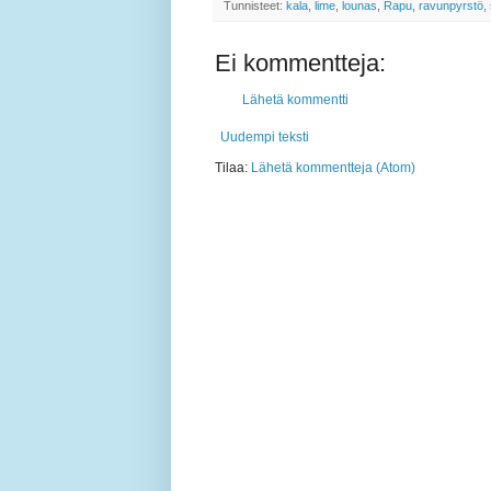
Tunnisteet:
kala
,
lime
,
lounas
,
Rapu
,
ravunpyrstö
,
Ei kommentteja:
Lähetä kommentti
Uudempi teksti
Tilaa:
Lähetä kommentteja (Atom)