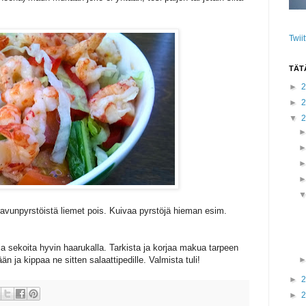
Twii
TÄT
►
►
▼
 ravunpyrstöistä liemet pois. Kuivaa pyrstöjä hieman esim.
a sekoita hyvin haarukalla. Tarkista ja korjaa makua tarpeen
 ja kippaa ne sitten salaattipedille. Valmista tuli!
►
►