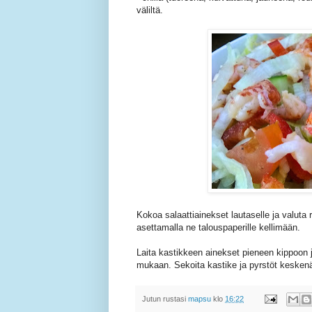
väliltä.
Kokoa salaattiainekset lautaselle ja valuta
asettamalla ne talouspaperille kellimään.
Laita kastikkeen ainekset pieneen kippoon j
mukaan. Sekoita kastike ja pyrstöt keskenään
Jutun rustasi
mapsu
klo
16:22