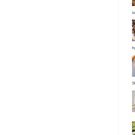
sa
hy
S