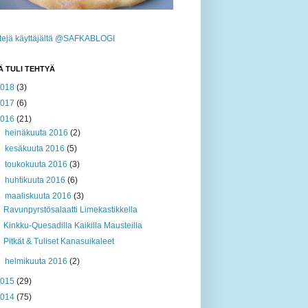
ttejä käyttäjältä @SAFKABLOGI
Ä TULI TEHTYÄ
2018
(3)
2017
(6)
2016
(21)
►
heinäkuuta 2016
(2)
►
kesäkuuta 2016
(5)
►
toukokuuta 2016
(3)
►
huhtikuuta 2016
(6)
▼
maaliskuuta 2016
(3)
Ravunpyrstösalaatti Limekastikkella
Kinkku-Quesadilla Kaikilla Mausteilla
Pitkät & Tuliset Kanasuikaleet
►
helmikuuta 2016
(2)
2015
(29)
2014
(75)