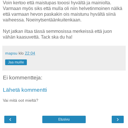
Voin kertoo että maistupas tooosi hyvältä ja mainiolta.
Varmaan myös siks että mulla oli niin helvetinmoinen nälkä
että varmaan hevon paskakin ois maistunu hyvältä siinä
vaiheessa. Noeinytsentäänkuitenkaan.
Nyt jatkan iltaa tässä semmosissa merkeissä että juon
vähän kaasuvettä. Tack ska du ha!
mapsu
klo
22:04
Jaa muille
Ei kommentteja:
Lähetä kommentti
Vai mitä oot mieltä?
‹
›
Etusivu