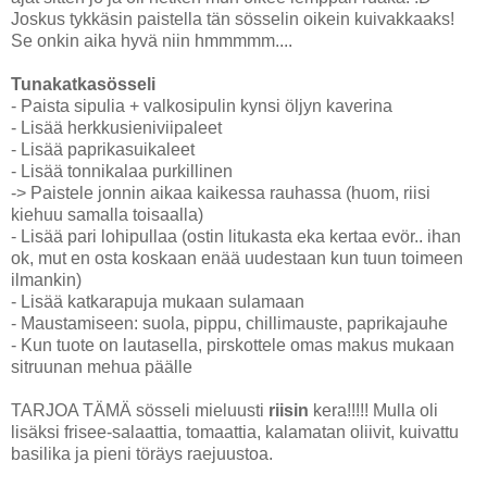
Joskus tykkäsin paistella tän sösselin oikein kuivakkaaks!
Se onkin aika hyvä niin hmmmmm....
Tunakatkasösseli
- Paista sipulia + valkosipulin kynsi öljyn kaverina
- Lisää herkkusieniviipaleet
- Lisää paprikasuikaleet
- Lisää tonnikalaa purkillinen
-> Paistele jonnin aikaa kaikessa rauhassa (huom, riisi
kiehuu samalla toisaalla)
- Lisää pari lohipullaa (ostin litukasta eka kertaa evör.. ihan
ok, mut en osta koskaan enää uudestaan kun tuun toimeen
ilmankin)
- Lisää katkarapuja mukaan sulamaan
- Maustamiseen: suola, pippu, chillimauste, paprikajauhe
- Kun tuote on lautasella, pirskottele omas makus mukaan
sitruunan mehua päälle
TARJOA TÄMÄ sösseli mieluusti
riisin
kera!!!!! Mulla oli
lisäksi frisee-salaattia, tomaattia, kalamatan oliivit, kuivattu
basilika ja pieni töräys raejuustoa.