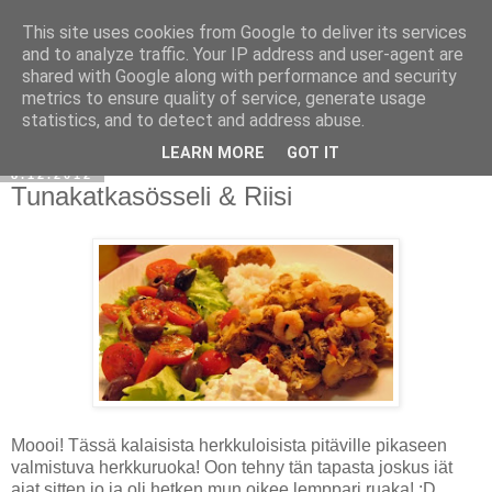
This site uses cookies from Google to deliver its services
and to analyze traffic. Your IP address and user-agent are
shared with Google along with performance and security
metrics to ensure quality of service, generate usage
statistics, and to detect and address abuse.
LEARN MORE
GOT IT
8.12.2012
Tunakatkasösseli & Riisi
Moooi! Tässä kalaisista herkkuloisista pitäville pikaseen
valmistuva herkkuruoka! Oon tehny tän tapasta joskus iät
ajat sitten jo ja oli hetken mun oikee lemppari ruaka! :D