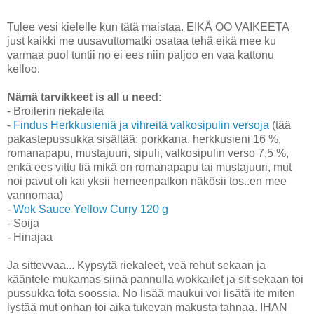
Tulee vesi kielelle kun tätä maistaa. EIKÄ OO VAIKEETA
just kaikki me uusavuttomatki osataa tehä eikä mee ku
varmaa puol tuntii no ei ees niin paljoo en vaa kattonu
kelloo.
Nämä tarvikkeet is all u need:
- Broilerin riekaleita
-
Findus Herkkusieniä ja vihreitä valkosipulin versoja
(tää
pakastepussukka sisältää: porkkana, herkkusieni 16 %,
romanapapu, mustajuuri, sipuli, valkosipulin verso 7,5 %,
enkä ees vittu tiä mikä on romanapapu tai mustajuuri, mut
noi pavut oli kai yksii herneenpalkon näkösii tos..en mee
vannomaa)
-
Wok Sauce Yellow Curry 120 g
- Soija
- Hinajaa
Ja sittevvaa... Kypsytä riekaleet, veä rehut sekaan ja
kääntele mukamas siinä pannulla wokkailet ja sit sekaan toi
pussukka tota soossia. No lisää maukui voi lisätä ite miten
lystää mut onhan toi aika tukevan makusta tahnaa. IHAN