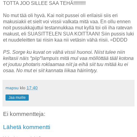
TOTTA JOO SILLEE SAA TEHÄ!!!!!!!!!!
No mut tää oli hyvä. Kai noit pussei oli erilaisii siis eri
makusiakii et sielt voi vissii valkata mitä vaa. En ollu ennen
noit pussukkajuttui testannukkaa mut kyllä toi oli iha ratevan
makust, eli SUASITTELEN SUA KOITTAAN! Siin pussis luki
et nuudeleitten tai riisin kaa nii vetäsin vähä riisii. =DDDD
PS. Sorge ku kuvat on vähä vissii huonoi. Niist tulee niin
keltasii näis *piip*lampuis mitä mul vaa möllöttää tääl kotona
et joutuu photaris roklaamaa niit ja eihä siit tuu mitää ku ei
osaa. No mut ei siit kannata liikaa häiriintyy.
mapsu
klo
17:40
Jaa muille
Ei kommentteja:
Lähetä kommentti