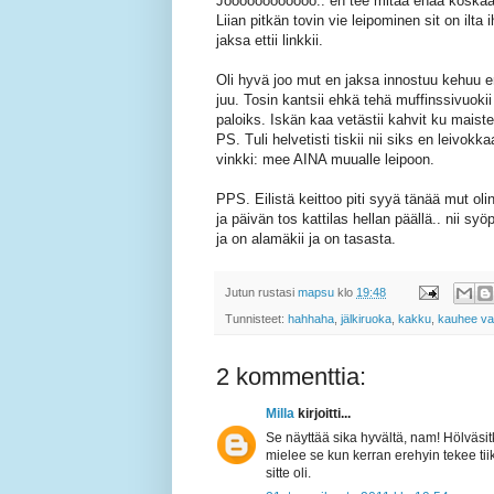
Joooooooooooo.. en tee mitää enää koskaa.
Liian pitkän tovin vie leipominen sit on ilta 
jaksa ettii linkkii.
Oli hyvä joo mut en jaksa innostuu kehuu 
juu. Tosin kantsii ehkä tehä muffinssivuoki
paloiks. Iskän kaa vetästii kahvit ku maiste
PS. Tuli helvetisti tiskii nii siks en leivo
vinkki: mee AINA muualle leipoon.
PPS. Eilistä keittoo piti syyä tänää mut oli
ja päivän tos kattilas hellan päällä.. nii sy
ja on alamäkii ja on tasasta.
Jutun rustasi
mapsu
klo
19:48
Tunnisteet:
hahhaha
,
jälkiruoka
,
kakku
,
kauhee va
2 kommenttia:
Milla
kirjoitti...
Se näyttää sika hyvältä, nam! Hölväsit
mielee se kun kerran erehyin tekee ti
sitte oli.