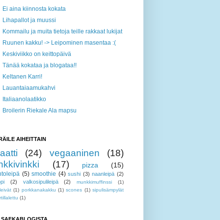
Ei aina kiinnosta kokata
Lihapallot ja muussi
Kommailu ja muita tietoja teille rakkaat lukijat
Ruunen kakku! -> Leipominen masentaa :(
Keskiviikko on keittopäivä
Tänää kokataa ja blogataa!!
Keltanen Karri!
Lauantaiaamukahvi
Italiaanolaatikko
Broilerin Riekale Ala mapsu
RÄILE AIHEITTAIN
aatti
(24)
vegaaninen
(18)
nkkivinkki
(17)
pizza
(15)
toleipä
(5)
smoothie
(4)
sushi
(3)
naanleipä
(2)
pi
(2)
valkosipulileipä
(2)
munkkimuffinssi
(1)
leivät
(1)
porkkanakakku
(1)
scones
(1)
sipulisämpylät
rtillalettu
(1)
I SAFKABLOGISTA