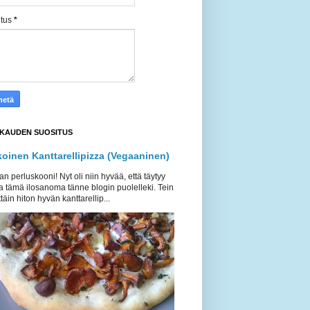
itus
*
KAUDEN SUOSITUS
koinen Kanttarellipizza (Vegaaninen)
an perluskooni! Nyt oli niin hyvää, että täytyy
a tämä ilosanoma tänne blogin puolelleki. Tein
täin hiton hyvän kanttarellip...