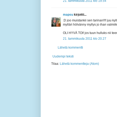
21. tammikuuta 2011 klo 19.54
mapsu
kirjoitti...
:D joo muistankii sen tarinan!!!! juu ky
mylläri hölvänny myllys jo ihan valmiik
OLI HYVÄ TOI! jos tuun hulluks nii teen 
21. tammikuuta 2011 klo 20.27
Lähetä kommentti
Uudempi teksti
Tilaa:
Lähetä kommentteja (Atom)