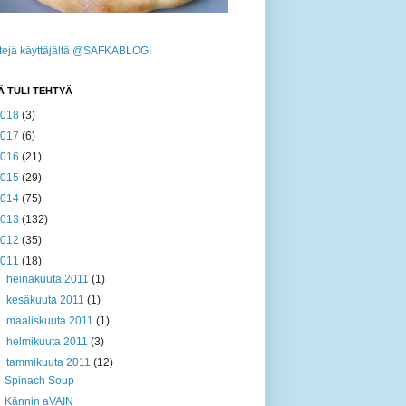
ttejä käyttäjältä @SAFKABLOGI
Ä TULI TEHTYÄ
2018
(3)
2017
(6)
2016
(21)
2015
(29)
2014
(75)
2013
(132)
2012
(35)
2011
(18)
►
heinäkuuta 2011
(1)
►
kesäkuuta 2011
(1)
►
maaliskuuta 2011
(1)
►
helmikuuta 2011
(3)
▼
tammikuuta 2011
(12)
Spinach Soup
Kännin aVAIN