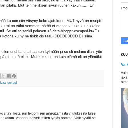
 Hermot menee siis vaa siks, ku en tiä käy vaa vituttaan.
ihan pilalla. Mut tein helliksen sivun ruunen kakun....... En
Ilmo
enää ku oon niin väsyny koko ajatuksee. MUT hyvä on resepti
i ku toi on vähä semmost hötöö et menee vituiks ku leikkelee
ttii. Se otti toisenkii palasen <3 data-blogger-escaped-br="">
kkaa kotona ku ny ne tiskit ois tääl.=DDDDDDDDD Eli siinä
n eilen unohtanu laittaa sen kylmään ja se oli muhinu illan, yön
KUU
öppä sitte sitä eli et. Mut kokkaus on kuin elämä eli on ylämäkii
Val
Voih
jaka
nimit
ivaa
,
sekasin
kö sitä? Tosta sun leipomisen aiheuttamasta vitutuksesta tulee
ikerikakun. Voooooi helvetti miten työläs homma. Vaik hyvää se