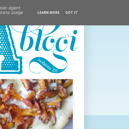
 user-agent
nerate usage
LEARN MORE
GOT IT