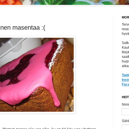
MOR
Terv
nen masentaa :(
rese
hyvät
Safk
Kauh
tile
saat
huip
aika
Twit
Ins
Fac
HEI
Nimi
Säh