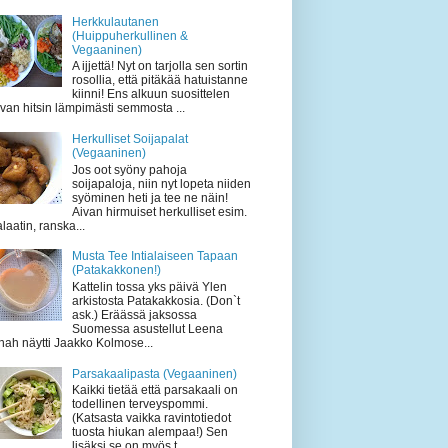
Herkkulautanen
(Huippuherkullinen &
Vegaaninen)
A ijjettä! Nyt on tarjolla sen sortin
rosollia, että pitäkää hatuistanne
kiinni! Ens alkuun suosittelen
ivan hitsin lämpimästi semmosta ...
Herkulliset Soijapalat
(Vegaaninen)
Jos oot syöny pahoja
soijapaloja, niin nyt lopeta niiden
syöminen heti ja tee ne näin!
Aivan hirmuiset herkulliset esim.
laatin, ranska...
Musta Tee Intialaiseen Tapaan
(Patakakkonen!)
Kattelin tossa yks päivä Ylen
arkistosta Patakakkosia. (Don`t
ask.) Eräässä jaksossa
Suomessa asustellut Leena
hah näytti Jaakko Kolmose...
Parsakaalipasta (Vegaaninen)
Kaikki tietää että parsakaali on
todellinen terveyspommi.
(Katsasta vaikka ravintotiedot
tuosta hiukan alempaa!) Sen
lisäksi se on myös t...