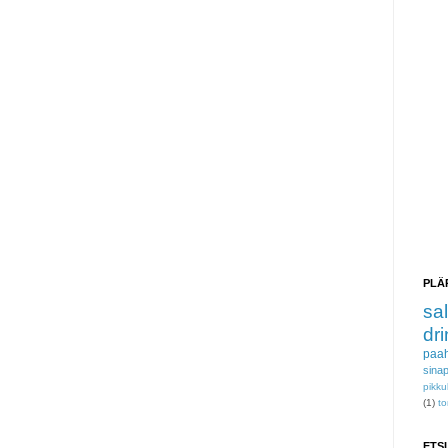
PLÄ
sal
dri
paah
sinap
pikku
(1)
to
ETS