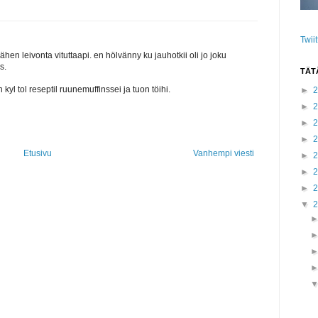
Twii
llähen leivonta vituttaapi. en hölvänny ku jauhotkii oli jo joku
s.
TÄT
kyl tol reseptil ruunemuffinssei ja tuon töihi.
►
►
►
►
Etusivu
Vanhempi viesti
►
►
►
▼