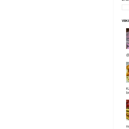
VII
@
K
b
n