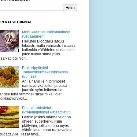
KON KATSOTUIMMAT
Mehukkaat Mustikkamuffinsit
(Vegaaninen)
Hellurei! Bloggailu jatkuu
hitaasti, mutta varmasti. Instassa
kuitenkin välähtelee useammin,
joten tulkaa sinne pliiis.
safkablogi Noh...
Broileripyörykät
Tomaattikermakastikkeessa
(uunissa)
Ah ja nam! Tein tommoset
namipyörykät eilen ja tässä
juurikin syön leftovereita!
andee tehä tämmösii sikäli mikäli olet
roikkupyöryköit...
Pinaattirahkaletut
(Proteiinipitoiset Pinaattiletut)
Laitoin joskus männä vuonna
ohjeen superherkullisiin
plättyihin, jotka kelpaa myös
vähän tarkempaa ruokavaliota
oudattaville. Tässä täys...