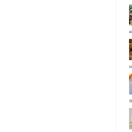
a
sa
S