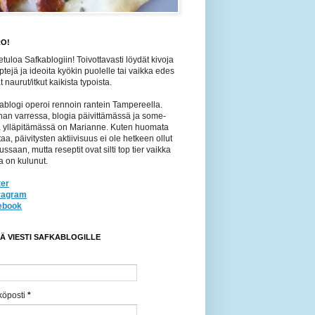
O!
etuloa Safkablogiin! Toivottavasti löydät kivoja
ptejä ja ideoita kyökin puolelle tai vaikka edes
 naurut/itkut kaikista typoista.
ablogi operoi rennoin rantein Tampereella.
an varressa, blogia päivittämässä ja some-
jä ylläpitämässä on Marianne. Kuten huomata
taa, päivitysten aktiivisuus ei ole hetkeen ollut
ussaan, mutta reseptit ovat silti top tier vaikka
a on kulunut.
ter
tragram
ebook
TÄ VIESTI SAFKABLOGILLE
köposti
*