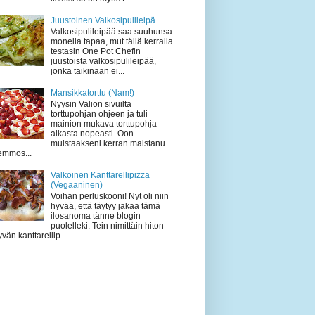
Juustoinen Valkosipulileipä
Valkosipulileipää saa suuhunsa
monella tapaa, mut tällä kerralla
testasin One Pot Chefin
juustoista valkosipulileipää,
jonka taikinaan ei...
Mansikkatorttu (Nam!)
Nyysin Valion sivuilta
torttupohjan ohjeen ja tuli
mainion mukava torttupohja
aikasta nopeasti. Oon
muistaakseni kerran maistanu
emmos...
Valkoinen Kanttarellipizza
(Vegaaninen)
Voihan perluskooni! Nyt oli niin
hyvää, että täytyy jakaa tämä
ilosanoma tänne blogin
puolelleki. Tein nimittäin hiton
vän kanttarellip...