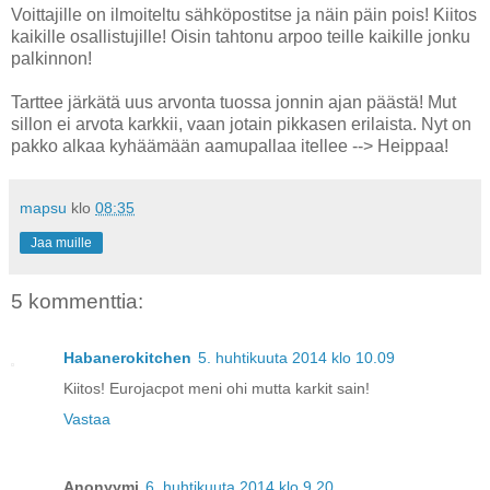
Voittajille on ilmoiteltu sähköpostitse ja näin päin pois! Kiitos
kaikille osallistujille! Oisin tahtonu arpoo teille kaikille jonku
palkinnon!
Tarttee järkätä uus arvonta tuossa jonnin ajan päästä! Mut
sillon ei arvota karkkii, vaan jotain pikkasen erilaista. Nyt on
pakko alkaa kyhäämään aamupallaa itellee --> Heippaa!
mapsu
klo
08:35
Jaa muille
5 kommenttia:
Habanerokitchen
5. huhtikuuta 2014 klo 10.09
Kiitos! Eurojacpot meni ohi mutta karkit sain!
Vastaa
Anonyymi
6. huhtikuuta 2014 klo 9.20