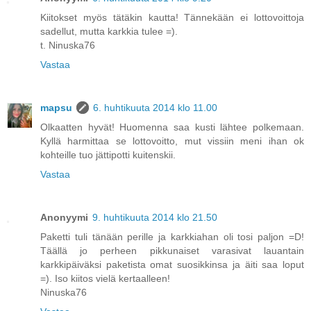
Kiitokset myös tätäkin kautta! Tännekään ei lottovoittoja
sadellut, mutta karkkia tulee =).
t. Ninuska76
Vastaa
mapsu
6. huhtikuuta 2014 klo 11.00
Olkaatten hyvät! Huomenna saa kusti lähtee polkemaan.
Kyllä harmittaa se lottovoitto, mut vissiin meni ihan ok
kohteille tuo jättipotti kuitenskii.
Vastaa
Anonyymi
9. huhtikuuta 2014 klo 21.50
Paketti tuli tänään perille ja karkkiahan oli tosi paljon =D!
Täällä jo perheen pikkunaiset varasivat lauantain
karkkipäiväksi paketista omat suosikkinsa ja äiti saa loput
=). Iso kiitos vielä kertaalleen!
Ninuska76