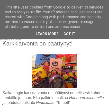
This site uses cookies from Google to deliver its services
and to analyze traffic. Your IP address and user-agent are
shared with Google along with performance and security
metrics to ensure quality of service, generate usage
statistics, and to detect and address abuse.
LEARN MORE
GOT IT
5.4.2014
Karkkiarvonta on päättynyt!
Safkablogin karkkiarvonta on päättynyt onnellisesti kahden
henkilön juhlaan: Eka palkinto matkaa
Habanerokitchenille
ja lohdutuspalkinto
Ninuskalle
. *Bileet!*