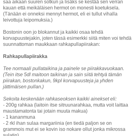
saa aikaan suuren sotkun ja lisäks se kestää sen verran
kauan että meikäläisen hermot on monesti koetuksela.
(Tänään ei onneksi mennyt hermot, eli ei tullut vihalla
leivottuja leipomuksia.)
Bostonin oon jo blokannut ja kaikki osaa tehdä
korvapuustejakin, joten tässä esimerkki siitä miten voi tehdä
suunnattoman maukkaan rahkapullapiirakan:
Rahkapullapiirakka
Tee normaali pullataikina ja painele se piirakkavuokaan.
(Tein itse 5dl maitoon taikinan ja sain siitä tehtyä tämän
piirakan, bostonkakun, 9kpl korvapuusteja ja yhden
jättimäisen pullan.)
Sekoita keskenään rahkaseoksen kaikki ainekset eli:
- 200g rahkaa (laitoin itse sitruunarahkaa, mutta voit laittaa
maustamatonta tai jotain muuta makua)
- 1 kananmuna
- 2 rkl ihan sulaa margariinia (en tiedä paljon se on
grammois mut ei se kovin iso nokare ollut jonka mikrossa
sulatin)