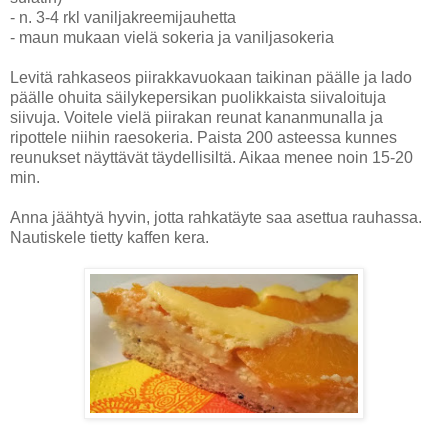
- n. 3-4 rkl vaniljakreemijauhetta
- maun mukaan vielä sokeria ja vaniljasokeria
Levitä rahkaseos piirakkavuokaan taikinan päälle ja lado
päälle ohuita säilykepersikan puolikkaista siivaloituja
siivuja. Voitele vielä piirakan reunat kananmunalla ja
ripottele niihin raesokeria. Paista 200 asteessa kunnes
reunukset näyttävät täydellisiltä. Aikaa menee noin 15-20
min.
Anna jäähtyä hyvin, jotta rahkatäyte saa asettua rauhassa.
Nautiskele tietty kaffen kera.